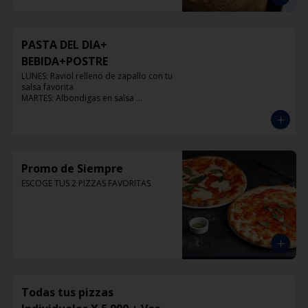
PASTA DEL DIA+
BEBIDA+POSTRE
LUNES: Raviol relleno de zapallo con tu 
salsa favorita

MARTES: Albondigas en salsa 
pomodoro

MIERCOLES: Raviol 4 quesos con tu 
salsa favorita

JUEVES: Raviol de pollo con tu salsa 
favorita

VIERNES: Raviol cabra con tu salsa 
Promo de Siempre
favorita
ESCOGE TUS 2 PIZZAS FAVORITAS
Todas tus pizzas