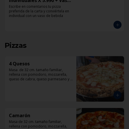
Individuales X 5.990 + Vaso
de Bebida Grande
Escribe en comentarios tu pizza 
preferida de la carta y conviértela en 
individual con un vaso de bebida
Pizzas
4 Quesos
Masa  de 32 cm. tamaño familiar, 
rellena con pomodoro, mozzarella, 
queso de cabra, queso parmesano y 
queso azul.
Camarón
Masa de 32 cm. tamaño familiar, 
rellena con pomodoro, mozzarella, 