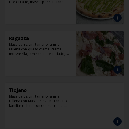
Fior di Latte, mascarpone italiano, 
queso cabra, queso azul, parmesano y 
pesto.
Ragazza
Masa de 32 cm. tamaño familiar 
rellena con queso crema, crema, 
mozzarella, láminas de prosciutto, 
cebolla, albahaca.
Tiojano
Masa de 32 cm. tamaño familiar 
rellena con Masa de 32 cm. tamaño 
familiar rellena con queso crema, 
crema, mozzarella, trocitos de tocino, 
chorizo, queso azul, cebolla.