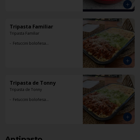
Tripasta Familiar
Tripasta Familiar

-  Fetuccini boloñesa

-  Ñoki al pesto

-  Penne rigatti alfredo
Tripasta de Tonny
Tripasta de Tonny

-  Fetuccini boloñesa

-  Ñoki al pesto

-  Penne rigatti alfredo
Antipasto