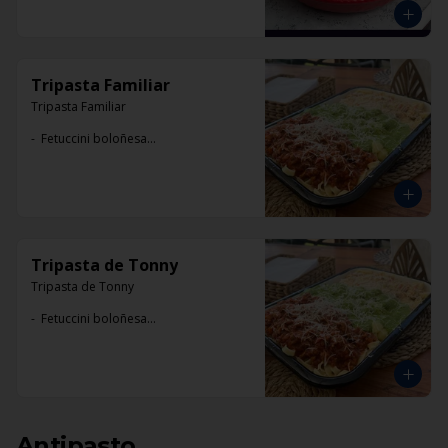
Tripasta Familiar
Tripasta Familiar

-  Fetuccini boloñesa

-  Ñoki al pesto

-  Penne rigatti alfredo
Tripasta de Tonny
Tripasta de Tonny

-  Fetuccini boloñesa

-  Ñoki al pesto

-  Penne rigatti alfredo
Antipasto