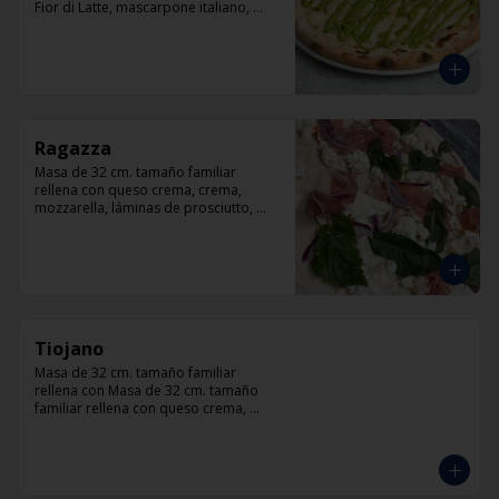
Fior di Latte, mascarpone italiano, 
queso cabra, queso azul, parmesano y 
pesto.
Ragazza
Masa de 32 cm. tamaño familiar 
rellena con queso crema, crema, 
mozzarella, láminas de prosciutto, 
cebolla, albahaca.
Tiojano
Masa de 32 cm. tamaño familiar 
rellena con Masa de 32 cm. tamaño 
familiar rellena con queso crema, 
crema, mozzarella, trocitos de tocino, 
chorizo, queso azul, cebolla.