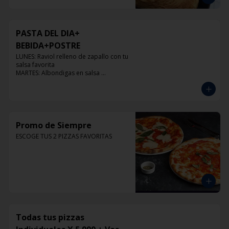
PASTA DEL DIA+
BEBIDA+POSTRE
LUNES: Raviol relleno de zapallo con tu 
salsa favorita

MARTES: Albondigas en salsa 
pomodoro

MIERCOLES: Raviol 4 quesos con tu 
salsa favorita

JUEVES: Raviol de pollo con tu salsa 
favorita

VIERNES: Raviol cabra con tu salsa 
Promo de Siempre
favorita
ESCOGE TUS 2 PIZZAS FAVORITAS
Todas tus pizzas