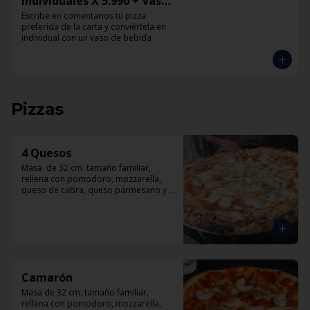
Individuales X 5.990 + Vaso
de Bebida Grande
Escribe en comentarios tu pizza 
preferida de la carta y conviértela en 
individual con un vaso de bebida
Pizzas
4 Quesos
Masa  de 32 cm. tamaño familiar, 
rellena con pomodoro, mozzarella, 
queso de cabra, queso parmesano y 
queso azul.
Camarón
Masa de 32 cm. tamaño familiar, 
rellena con pomodoro, mozzarella, 