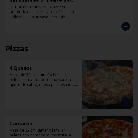
Individuales X 5.990 + Vaso
de Bebida Grande
Escribe en comentarios tu pizza 
preferida de la carta y conviértela en 
individual con un vaso de bebida
Pizzas
4 Quesos
Masa  de 32 cm. tamaño familiar, 
rellena con pomodoro, mozzarella, 
queso de cabra, queso parmesano y 
queso azul.
Camarón
Masa de 32 cm. tamaño familiar, 
rellena con pomodoro, mozzarella, 