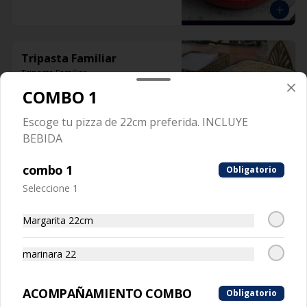
Tripasta Familiar
Tripasta Familiar

COMBO 1
-  Fetuccini boloñesa

-  Ñoki al pesto

-  Penne rigatti alfredo
Escoge tu pizza de 22cm preferida. INCLUYE
BEBIDA
combo 1
Obligatorio
Tripasta de Tonny
Seleccione 1
Tripasta de Tonny

-  Fetuccini boloñesa

Margarita 22cm
-  Ñoki al pesto

-  Penne rigatti alfredo
marinara 22
ACOMPAÑAMIENTO COMBO
Obligatorio
Antipasto