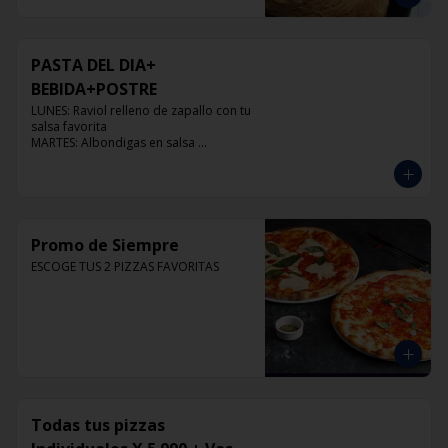
PASTA DEL DIA+
BEBIDA+POSTRE
LUNES: Raviol relleno de zapallo con tu 
salsa favorita

MARTES: Albondigas en salsa 
pomodoro

MIERCOLES: Raviol 4 quesos con tu 
salsa favorita

JUEVES: Raviol de pollo con tu salsa 
favorita

VIERNES: Raviol cabra con tu salsa 
Promo de Siempre
favorita
ESCOGE TUS 2 PIZZAS FAVORITAS
Todas tus pizzas