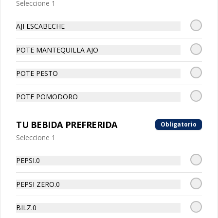
Seleccione 1
AJI ESCABECHE
Bolitas de Carne
Bolitas de Carne, 3 unidades de 
bolitas de carne envueltan en suave 
POTE MANTEQUILLA AJO
masa de pizza frita, puedes escoger tu 
salsa favotita!!
POTE PESTO
POTE POMODORO
Caprese
TU BEBIDA PREFRERIDA
Obligatorio
Mozzarella Fior, tomate, albahaca y 
pesto acompañado de tostadas.
Seleccione 1
PEPSI.0
PEPSI ZERO.0
Char-Q
BILZ.0
Prosciutto, mortadella, tomates 