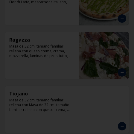
Fior di Latte, mascarpone italiano, 
queso cabra, queso azul, parmesano y 
pesto.
Ragazza
Masa de 32 cm. tamaño familiar 
rellena con queso crema, crema, 
mozzarella, láminas de prosciutto, 
cebolla, albahaca.
Tiojano
Masa de 32 cm. tamaño familiar 
rellena con Masa de 32 cm. tamaño 
familiar rellena con queso crema, 
crema, mozzarella, trocitos de tocino, 
chorizo, queso azul, cebolla.