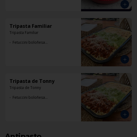
Tripasta Familiar
Tripasta Familiar

-  Fetuccini boloñesa

-  Ñoki al pesto

-  Penne rigatti alfredo
Tripasta de Tonny
Tripasta de Tonny

-  Fetuccini boloñesa

-  Ñoki al pesto

-  Penne rigatti alfredo
Antipasto