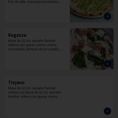
Fior di Latte, mascarpone italiano, 
queso cabra, queso azul, parmesano y 
pesto.
Ragazza
Masa de 32 cm. tamaño familiar 
rellena con queso crema, crema, 
mozzarella, láminas de prosciutto, 
cebolla, albahaca.
Tiojano
Masa de 32 cm. tamaño familiar 
rellena con Masa de 32 cm. tamaño 
familiar rellena con queso crema, 
crema, mozzarella, trocitos de tocino, 
chorizo, queso azul, cebolla.