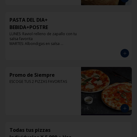
PASTA DEL DIA+
BEBIDA+POSTRE
LUNES: Raviol relleno de zapallo con tu 
salsa favorita

MARTES: Albondigas en salsa 
pomodoro

MIERCOLES: Raviol 4 quesos con tu 
salsa favorita

JUEVES: Raviol de pollo con tu salsa 
favorita

VIERNES: Raviol cabra con tu salsa 
Promo de Siempre
favorita
ESCOGE TUS 2 PIZZAS FAVORITAS
Todas tus pizzas