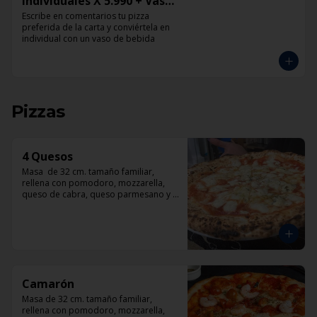
Individuales X 5.990 + Vaso
de Bebida Grande
Escribe en comentarios tu pizza 
preferida de la carta y conviértela en 
individual con un vaso de bebida
Pizzas
4 Quesos
Masa  de 32 cm. tamaño familiar, 
rellena con pomodoro, mozzarella, 
queso de cabra, queso parmesano y 
queso azul.
Camarón
Masa de 32 cm. tamaño familiar, 
rellena con pomodoro, mozzarella, 