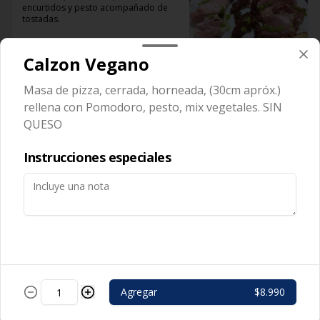
encurtidos y pesto acompañado de 
tostadas.
Calzon Vegano
Masa de pizza, cerrada, horneada, (30cm apróx.)
rellena con Pomodoro, pesto, mix vegetales. SIN
Palitos
QUESO
Palitos de masa aderezados con 
mantequilla de parmesano, o ajo, o 
queso mozzarella
Instrucciones especiales
Postres
Calzon Nutella
Agregar
$8.990
Pizza frita dulce rellena con Nutella, 
frutos secos, salsa de chocolate y 