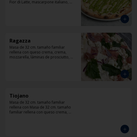
Fior di Latte, mascarpone italiano, 
queso cabra, queso azul, parmesano y 
pesto.
Ragazza
Masa de 32 cm. tamaño familiar 
rellena con queso crema, crema, 
mozzarella, láminas de prosciutto, 
cebolla, albahaca.
Tiojano
Masa de 32 cm. tamaño familiar 
rellena con Masa de 32 cm. tamaño 
familiar rellena con queso crema, 
crema, mozzarella, trocitos de tocino, 
chorizo, queso azul, cebolla.