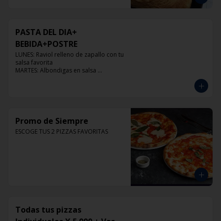
PASTA DEL DIA+
BEBIDA+POSTRE
LUNES: Raviol relleno de zapallo con tu 
salsa favorita

MARTES: Albondigas en salsa 
pomodoro

MIERCOLES: Raviol 4 quesos con tu 
salsa favorita

JUEVES: Raviol de pollo con tu salsa 
favorita

VIERNES: Raviol cabra con tu salsa 
Promo de Siempre
favorita
ESCOGE TUS 2 PIZZAS FAVORITAS
Todas tus pizzas