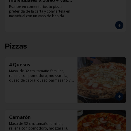
Individuales X 5.990 + Vaso
de Bebida Grande
Escribe en comentarios tu pizza 
preferida de la carta y conviértela en 
individual con un vaso de bebida
Pizzas
4 Quesos
Masa  de 32 cm. tamaño familiar, 
rellena con pomodoro, mozzarella, 
queso de cabra, queso parmesano y 
queso azul.
Camarón
Masa de 32 cm. tamaño familiar, 
rellena con pomodoro, mozzarella, 