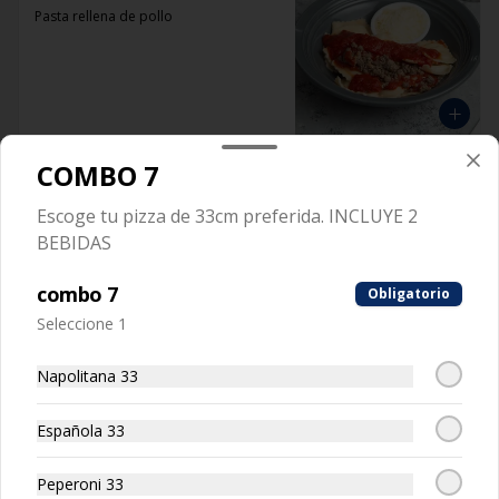
Pasta rellena de pollo
COMBO 7
Raviolón De Jaiba
Escoge tu pizza de 33cm preferida. INCLUYE 2
Pasta rellena con carne de jaiba
BEBIDAS
combo 7
Obligatorio
Seleccione 1
Napolitana 33
Spaguetti
Pasta larga
Española 33
Peperoni 33