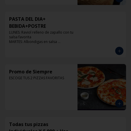
PASTA DEL DIA+
BEBIDA+POSTRE
LUNES: Raviol relleno de zapallo con tu 
salsa favorita

MARTES: Albondigas en salsa 
pomodoro

MIERCOLES: Raviol 4 quesos con tu 
salsa favorita

JUEVES: Raviol de pollo con tu salsa 
favorita

VIERNES: Raviol cabra con tu salsa 
Promo de Siempre
favorita
ESCOGE TUS 2 PIZZAS FAVORITAS
Todas tus pizzas