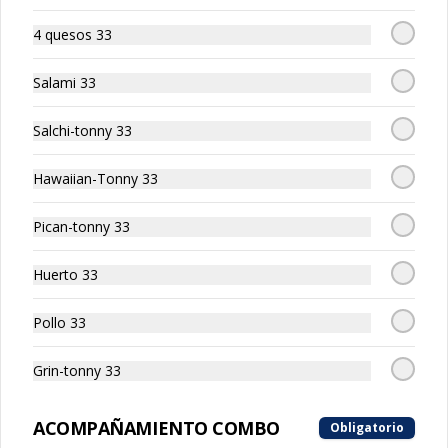
4 quesos 33
Salami 33
Tripasta Familiar
Tripasta Familiar

Salchi-tonny 33
-  Fetuccini boloñesa

-  Ñoki al pesto

-  Penne rigatti alfredo
Hawaiian-Tonny 33
Pican-tonny 33
Tripasta de Tonny
Huerto 33
Tripasta de Tonny

-  Fetuccini boloñesa

Pollo 33
-  Ñoki al pesto

-  Penne rigatti alfredo
Grin-tonny 33
ACOMPAÑAMIENTO COMBO
Obligatorio
Antipasto