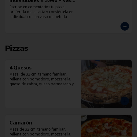
Individuales X 5.990 + Vaso
de Bebida Grande
Escribe en comentarios tu pizza 
preferida de la carta y conviértela en 
individual con un vaso de bebida
Pizzas
4 Quesos
Masa  de 32 cm. tamaño familiar, 
rellena con pomodoro, mozzarella, 
queso de cabra, queso parmesano y 
queso azul.
Camarón
Masa de 32 cm. tamaño familiar, 
rellena con pomodoro, mozzarella, 