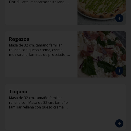
Fior di Latte, mascarpone italiano, 
queso cabra, queso azul, parmesano y 
pesto.
Ragazza
Masa de 32 cm. tamaño familiar 
rellena con queso crema, crema, 
mozzarella, láminas de prosciutto, 
cebolla, albahaca.
Tiojano
Masa de 32 cm. tamaño familiar 
rellena con Masa de 32 cm. tamaño 
familiar rellena con queso crema, 
crema, mozzarella, trocitos de tocino, 
chorizo, queso azul, cebolla.