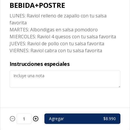
BEBIDA+POSTRE
encurtidos y pesto acompañado de 
tostadas.
LUNES: Raviol relleno de zapallo con tu salsa
favorita
MARTES: Albondigas en salsa pomodoro
MIERCOLES: Raviol 4 quesos con tu salsa favorita
JUEVES: Raviol de pollo con tu salsa favorita
Palitos
VIERNES: Raviol cabra con tu salsa favorita
Palitos de masa aderezados con 
mantequilla de parmesano, o ajo, o 
queso mozzarella
Instrucciones especiales
Postres
Calzon Nutella
Agregar
$8.990
Pizza frita dulce rellena con Nutella, 
frutos secos, salsa de chocolate y 