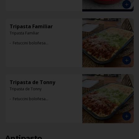
Tripasta Familiar
Tripasta Familiar

-  Fetuccini boloñesa

-  Ñoki al pesto

-  Penne rigatti alfredo
Tripasta de Tonny
Tripasta de Tonny

-  Fetuccini boloñesa

-  Ñoki al pesto

-  Penne rigatti alfredo
Antipasto