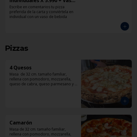
Individuales X 5.990 + Vaso
de Bebida Grande
Escribe en comentarios tu pizza 
preferida de la carta y conviértela en 
individual con un vaso de bebida
Pizzas
4 Quesos
Masa  de 32 cm. tamaño familiar, 
rellena con pomodoro, mozzarella, 
queso de cabra, queso parmesano y 
queso azul.
Camarón
Masa de 32 cm. tamaño familiar, 
rellena con pomodoro, mozzarella, 