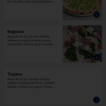
Fior di Latte, mascarpone italiano, 
queso cabra, queso azul, parmesano y 
pesto.
Ragazza
Masa de 32 cm. tamaño familiar 
rellena con queso crema, crema, 
mozzarella, láminas de prosciutto, 
cebolla, albahaca.
Tiojano
Masa de 32 cm. tamaño familiar 
rellena con Masa de 32 cm. tamaño 
familiar rellena con queso crema, 
crema, mozzarella, trocitos de tocino, 
chorizo, queso azul, cebolla.