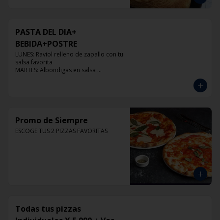
PASTA DEL DIA+
BEBIDA+POSTRE
LUNES: Raviol relleno de zapallo con tu 
salsa favorita

MARTES: Albondigas en salsa 
pomodoro

MIERCOLES: Raviol 4 quesos con tu 
salsa favorita

JUEVES: Raviol de pollo con tu salsa 
favorita

VIERNES: Raviol cabra con tu salsa 
Promo de Siempre
favorita
ESCOGE TUS 2 PIZZAS FAVORITAS
Todas tus pizzas