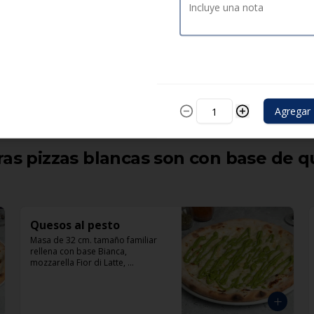
Salami
Masa de 32 cm. tamaño familiar, 
rellena con pomodoro, 
mozzarella, tomate, salami 
italiano, y pepperoni.
Agregar
s pizzas blancas son con base de q
Quesos al pesto
Masa de 32 cm. tamaño familiar 
rellena con base Bianca, 
mozzarella Fior di Latte, 
mascarpone italiano, queso cabra, 
queso azul, parmesano y pesto.