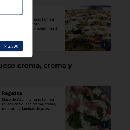
Suprema
Masa de 32 cm. tamaño familiar, 
rellena con pomodoro, 
mozzarella, pollo, pimentón verde 
y rojo, aceituna y orégano.
$12.990
ueso crema, crema y
Ragazza
Masa de 32 cm. tamaño familiar 
rellena con queso crema, crema, 
mozzarella, láminas de prosciutto, 
cebolla, albahaca.