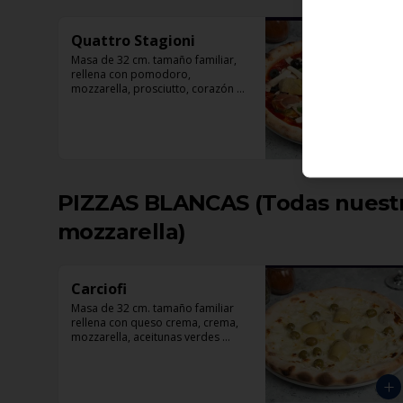
Quattro Stagioni
Masa de 32 cm. tamaño familiar, 
rellena con pomodoro, 
mozzarella, prosciutto, corazón 
de alcachofas, champiñón, 
aceitunas negra y albahaca
PIZZAS BLANCAS (Todas nuestra
mozzarella)
Carciofi
Masa de 32 cm. tamaño familiar 
rellena con queso crema, crema, 
mozzarella, aceitunas verdes 
rellenas con pimentón, corazones 
de alcachofas, parmesano.