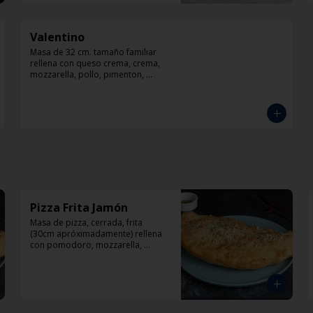
Valentino
Masa de 32 cm. tamaño familiar 
rellena con queso crema, crema, 
mozzarella, pollo, pimenton, 
cebolla, champiñones y pesto
Pizza Frita Jamón
Masa de pizza, cerrada, frita 
(30cm apróximadamente) rellena 
con pomodoro, mozzarella, 
jamón y orégano.