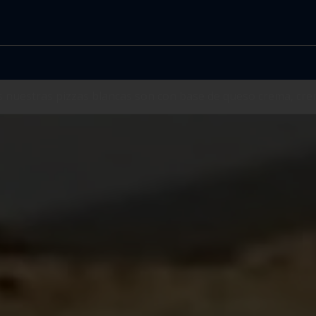
nuestras pizzas blancas son con base de queso crema, cre