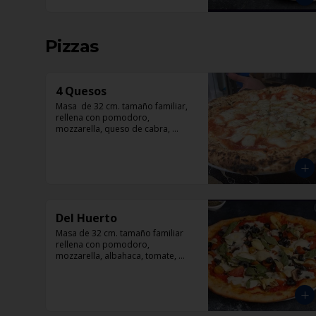
Pizzas
4 Quesos
Masa  de 32 cm. tamaño familiar, 
rellena con pomodoro, 
mozzarella, queso de cabra, 
queso parmesano y queso azul.
Del Huerto
Masa de 32 cm. tamaño familiar 
rellena con pomodoro, 
mozzarella, albahaca, tomate, 
champiñón, corazón de 
alcachofas y aceitunas negras.