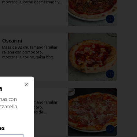
mozzarella, carne desmechada y 
albahaca.
Oscarini
Masa de 32 cm. tamaño familiar, 
rellena con pomodoro, 
mozzarella, tocino, salsa bbq.
a
Close
Prosciutto
anas con
Masa de 32 cm. tamaño familiar 
zarella.
rellena con pomodoro, 
parmesano, láminas de 
prosciutto.
es