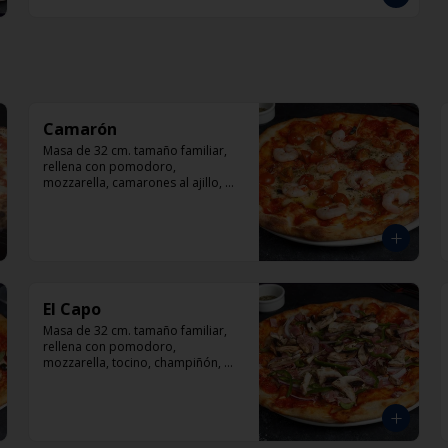
Camarón
Masa de 32 cm. tamaño familiar, 
rellena con pomodoro, 
mozzarella, camarones al ajillo, 
tomate, orégano.
El Capo
Masa de 32 cm. tamaño familiar, 
rellena con pomodoro, 
mozzarella, tocino, champiñón, 
cebolla, pimentón, queso 
parmesano.