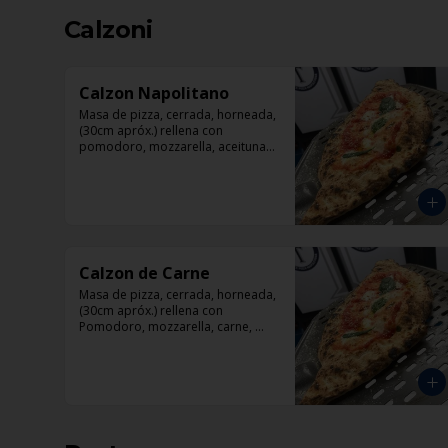
Calzoni
Calzon Napolitano
Masa de pizza, cerrada, horneada, 
(30cm apróx.) rellena con 
pomodoro, mozzarella, aceitunas 
negras, tomate, jamón artesanal y 
orégano.
Calzon de Carne
Masa de pizza, cerrada, horneada, 
(30cm apróx.) rellena con 
Pomodoro, mozzarella, carne, 
pollo, pepperoni, tocino.