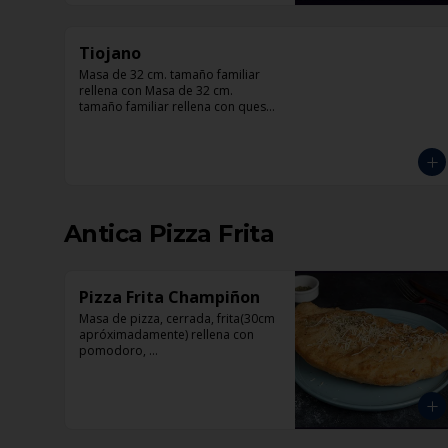
Tiojano
Masa de 32 cm. tamaño familiar 
rellena con Masa de 32 cm. 
tamaño familiar rellena con queso 
crema, crema, mozzarella, trocitos 
de tocino, chorizo, queso azul, 
cebolla.
Antica Pizza Frita
Pizza Frita Champiñon
Masa de pizza, cerrada, frita(30cm 
apróximadamente) rellena con 
pomodoro, 
mozzarella,champiñón y orégano