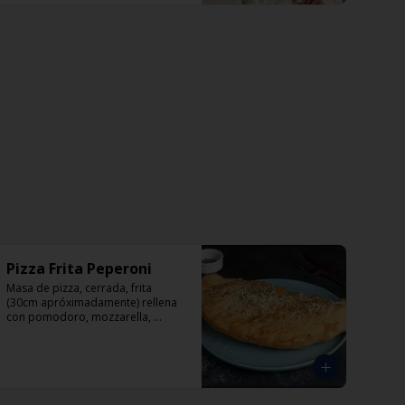
Pizza Frita Peperoni
Masa de pizza, cerrada, frita 
(30cm apróximadamente) rellena 
con pomodoro, mozzarella, 
peperoni y orégano