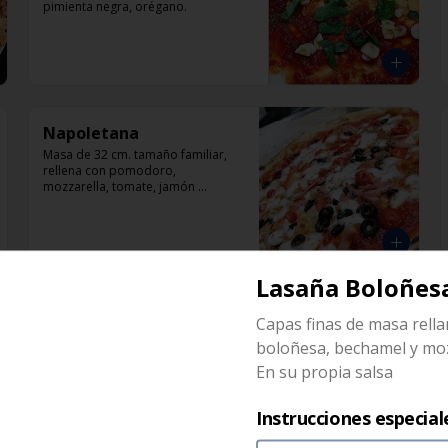
pimienta negra, orégano.
Napoletana
Masa de 32 cm. tamaño familiar, 
rellena con pomodoro, 
mozzarella, tomate, jamón 
artesanal, aceitunas negras y 
orégano.
Lasaña Boloñes
Pican-Tonny
Capas finas de masa rell
Masa de 32 cm. tamaño familiar, 
boloñesa, bechamel y moz
pomodoro, mozzarella, tomates, y 
ají encurtido.
En su propia salsa
Instrucciones especial