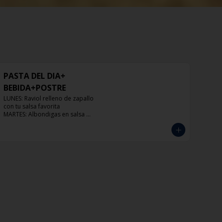
PASTA DEL DIA+
BEBIDA+POSTRE
LUNES: Raviol relleno de zapallo 
con tu salsa favorita

MARTES: Albondigas en salsa 
pomodoro

MIERCOLES: Raviol 4 quesos con tu 
salsa favorita

JUEVES: Raviol de pollo con tu salsa 
favorita

VIERNES: Raviol cabra con tu salsa 
favorita