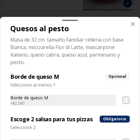
Ravioli Cabra
Quesos al pesto
Pasta rellena con queso de cabra y 
aceitunas
Masa de 32 cm. tamaño familiar rellena con base
Bianca, mozzarella Fior di Latte, mascarpone
italiano, queso cabra, queso azul, parmesano y
pesto.
Borde de queso M
Opcional
Ravioli Napolitano
Seleccione al menos 1
Masa rellena con tomate y mozzarella
Borde de queso M
+
$2.590
Escoge 2 salsas para tus pizzas
Obligatorio
Seleccione 2
Ravioli Pollo