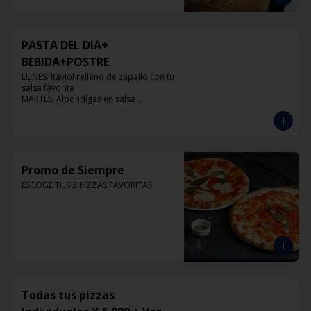
PASTA DEL DIA+
BEBIDA+POSTRE
LUNES: Raviol relleno de zapallo con tu 
salsa favorita

MARTES: Albondigas en salsa 
pomodoro

MIERCOLES: Raviol 4 quesos con tu 
salsa favorita

JUEVES: Raviol de pollo con tu salsa 
favorita

VIERNES: Raviol cabra con tu salsa 
Promo de Siempre
favorita
ESCOGE TUS 2 PIZZAS FAVORITAS
Todas tus pizzas