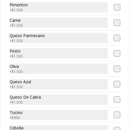
Pimenton
+
$1.500
Bolitas de Carne
Carne
Bolitas de Carne, 3 unidades de 
+
$1.500
bolitas de carne envueltan en suave 
masa de pizza frita, puedes escoger tu 
Queso Parmesano
salsa favotita!!
+
$1.500
Pesto
+
$1.500
Oliva
Caprese
+
$1.500
Mozzarella Fior, tomate, albahaca y 
pesto acompañado de tostadas.
Queso Azul
+
$1.500
Queso De Cabra
+
$1.500
Tocino
+
$990
Char-Q
Cebolla
Prosciutto, mortadella, tomates 