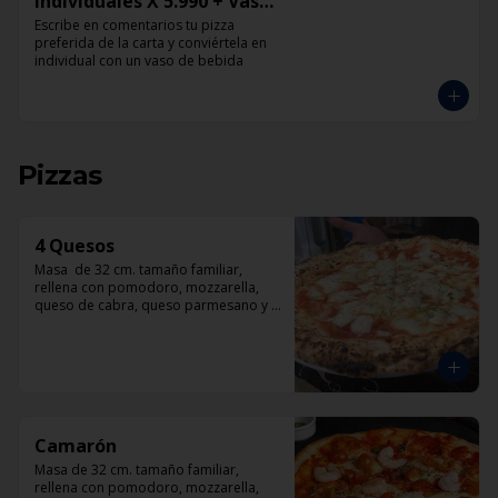
Individuales X 5.990 + Vaso
de Bebida Grande
Escribe en comentarios tu pizza 
preferida de la carta y conviértela en 
individual con un vaso de bebida
Pizzas
4 Quesos
Masa  de 32 cm. tamaño familiar, 
rellena con pomodoro, mozzarella, 
queso de cabra, queso parmesano y 
queso azul.
Camarón
Masa de 32 cm. tamaño familiar, 
rellena con pomodoro, mozzarella, 