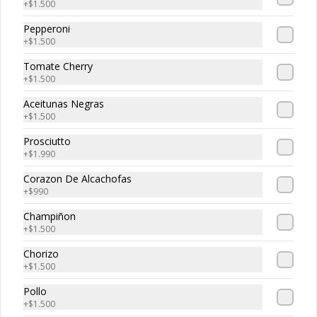
+
$1.500
Pepperoni
+
$1.500
Tripasta Familiar
Tomate Cherry
Tripasta Familiar

+
$1.500
-  Fetuccini boloñesa

Aceitunas Negras
-  Ñoki al pesto

+
$1.500
-  Penne rigatti alfredo
Prosciutto
+
$1.990
Corazon De Alcachofas
Tripasta de Tonny
+
$990
Tripasta de Tonny

Champiñon
-  Fetuccini boloñesa

+
$1.500
-  Ñoki al pesto

-  Penne rigatti alfredo
Chorizo
+
$1.500
Pollo
+
$1.500
Antipasto