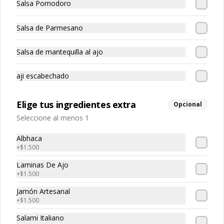
Salsa Pomodoro
Pasta rellena de pollo
Salsa de Parmesano
Salsa de mantequilla al ajo
aji escabechado
Raviolón De Jaiba
Pasta rellena con carne de jaiba
Elige tus ingredientes extra
Opcional
Seleccione al menos 1
Albhaca
+
$1.500
Laminas De Ajo
+
$1.500
Spaguetti
Pasta larga
Jamón Artesanal
+
$1.500
Salami Italiano