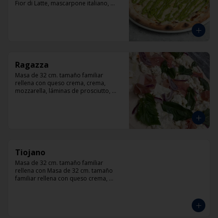
Fior di Latte, mascarpone italiano, 
queso cabra, queso azul, parmesano y 
pesto.
Ragazza
Masa de 32 cm. tamaño familiar 
rellena con queso crema, crema, 
mozzarella, láminas de prosciutto, 
cebolla, albahaca.
Tiojano
Masa de 32 cm. tamaño familiar 
rellena con Masa de 32 cm. tamaño 
familiar rellena con queso crema, 
crema, mozzarella, trocitos de tocino, 
chorizo, queso azul, cebolla.