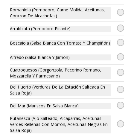
Romaniola (Pomodoro, Carne Molida, Aceitunas,
Corazon De Alcachofas)
Bolitas de Carne
Bolitas de Carne, 3 unidades de 
Arrabbiata (Pomodoro Picante)
bolitas de carne envueltan en suave 
masa de pizza frita, puedes escoger tu 
salsa favotita!!
Boscaiola (Salsa Blanca Con Tomate Y Champiñón)
Alfredo (Salsa Blanca Y Jamón)
Cuatroquesos (Gorgonzola, Pecorino Romano,
Caprese
Mozzarella Y Parmesano)
Mozzarella Fior, tomate, albahaca y 
pesto acompañado de tostadas.
Del Huerto (Verduras De La Estación Salteada En
Salsa Roja)
Del Mar (Mariscos En Salsa Blanca)
Putanesca (Ajo Salteado, Alcaparras, Aceitunas
Verdes Rellenas Con Morrón, Aceitunas Negras En
Char-Q
Salsa Roja)
Prosciutto, mortadella, tomates 