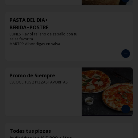
PASTA DEL DIA+
BEBIDA+POSTRE
LUNES: Raviol relleno de zapallo con tu 
salsa favorita

MARTES: Albondigas en salsa 
pomodoro

MIERCOLES: Raviol 4 quesos con tu 
salsa favorita

JUEVES: Raviol de pollo con tu salsa 
favorita

VIERNES: Raviol cabra con tu salsa 
Promo de Siempre
favorita
ESCOGE TUS 2 PIZZAS FAVORITAS
Todas tus pizzas