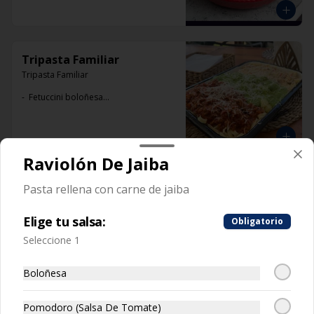
Tripasta Familiar
Tripasta Familiar

-  Fetuccini boloñesa

-  Ñoki al pesto

-  Penne rigatti alfredo
Raviolón De Jaiba
Tripasta de Tonny
Pasta rellena con carne de jaiba
Tripasta de Tonny

Elige tu salsa:
Obligatorio
-  Fetuccini boloñesa

-  Ñoki al pesto

Seleccione 1
-  Penne rigatti alfredo
Boloñesa
Pomodoro (Salsa De Tomate)
Antipasto