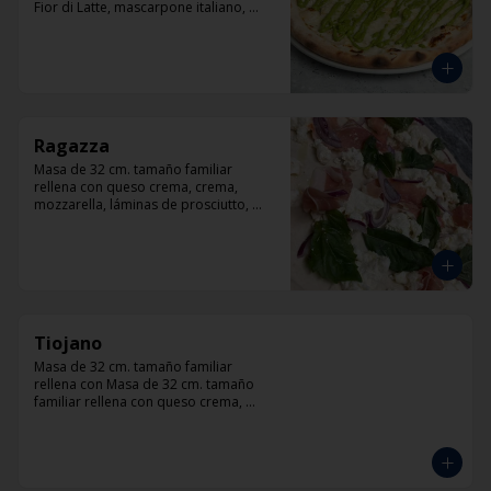
Fior di Latte, mascarpone italiano, 
queso cabra, queso azul, parmesano y 
pesto.
Ragazza
Masa de 32 cm. tamaño familiar 
rellena con queso crema, crema, 
mozzarella, láminas de prosciutto, 
cebolla, albahaca.
Tiojano
Masa de 32 cm. tamaño familiar 
rellena con Masa de 32 cm. tamaño 
familiar rellena con queso crema, 
crema, mozzarella, trocitos de tocino, 
chorizo, queso azul, cebolla.