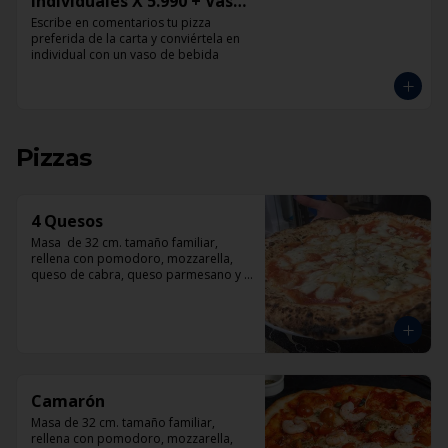
Individuales X 5.990 + Vaso
de Bebida Grande
Escribe en comentarios tu pizza 
preferida de la carta y conviértela en 
individual con un vaso de bebida
Pizzas
4 Quesos
Masa  de 32 cm. tamaño familiar, 
rellena con pomodoro, mozzarella, 
queso de cabra, queso parmesano y 
queso azul.
Camarón
Masa de 32 cm. tamaño familiar, 
rellena con pomodoro, mozzarella, 