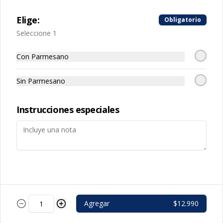
encurtidos y pesto acompañado de 
tostadas.
Elige:
Obligatorio
Seleccione 1
Con Parmesano
Palitos
Sin Parmesano
Palitos de masa aderezados con 
mantequilla de parmesano, o ajo, o 
queso mozzarella
Instrucciones especiales
Postres
Calzon Nutella
Agregar
$12.990
Pizza frita dulce rellena con Nutella, 
frutos secos, salsa de chocolate y 