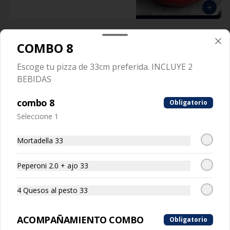
Tripasta Familiar
COMBO 8
Tripasta Familiar

Escoge tu pizza de 33cm preferida. INCLUYE 2
-  Fetuccini boloñesa

BEBIDAS
-  Ñoki al pesto

-  Penne rigatti alfredo
combo 8
Obligatorio
Seleccione 1
Tripasta de Tonny
Mortadella 33
Tripasta de Tonny

-  Fetuccini boloñesa

Peperoni 2.0 + ajo 33
-  Ñoki al pesto

-  Penne rigatti alfredo
4 Quesos al pesto 33
ACOMPAÑAMIENTO COMBO
Obligatorio
Antipasto