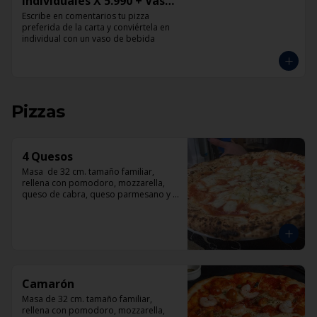
Individuales X 5.990 + Vaso
de Bebida Grande
Escribe en comentarios tu pizza 
preferida de la carta y conviértela en 
individual con un vaso de bebida
Pizzas
4 Quesos
Masa  de 32 cm. tamaño familiar, 
rellena con pomodoro, mozzarella, 
queso de cabra, queso parmesano y 
queso azul.
Camarón
Masa de 32 cm. tamaño familiar, 
rellena con pomodoro, mozzarella, 