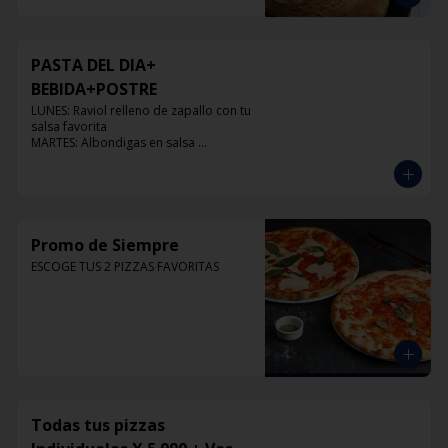
PASTA DEL DIA+
BEBIDA+POSTRE
LUNES: Raviol relleno de zapallo con tu 
salsa favorita

MARTES: Albondigas en salsa 
pomodoro

MIERCOLES: Raviol 4 quesos con tu 
salsa favorita

JUEVES: Raviol de pollo con tu salsa 
favorita

VIERNES: Raviol cabra con tu salsa 
Promo de Siempre
favorita
ESCOGE TUS 2 PIZZAS FAVORITAS
Todas tus pizzas