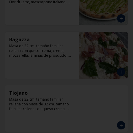
Fior di Latte, mascarpone italiano, 
queso cabra, queso azul, parmesano y 
pesto.
Ragazza
Masa de 32 cm. tamaño familiar 
rellena con queso crema, crema, 
mozzarella, láminas de prosciutto, 
cebolla, albahaca.
Tiojano
Masa de 32 cm. tamaño familiar 
rellena con Masa de 32 cm. tamaño 
familiar rellena con queso crema, 
crema, mozzarella, trocitos de tocino, 
chorizo, queso azul, cebolla.