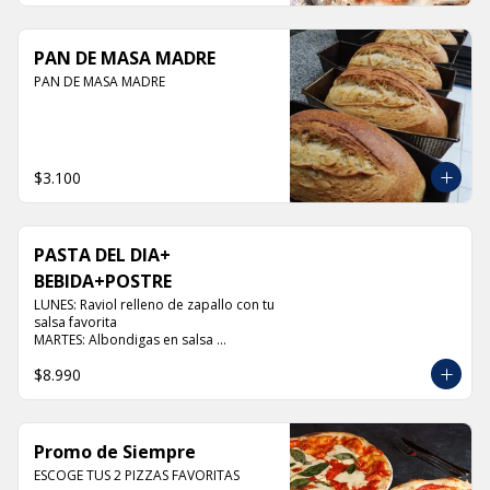
PAN DE MASA MADRE
PAN DE MASA MADRE
$3.100
PASTA DEL DIA+
BEBIDA+POSTRE
LUNES: Raviol relleno de zapallo con tu 
salsa favorita

MARTES: Albondigas en salsa 
pomodoro

$8.990
MIERCOLES: Raviol 4 quesos con tu 
salsa favorita

JUEVES: Raviol de pollo con tu salsa 
favorita

VIERNES: Raviol cabra con tu salsa 
Promo de Siempre
favorita
ESCOGE TUS 2 PIZZAS FAVORITAS