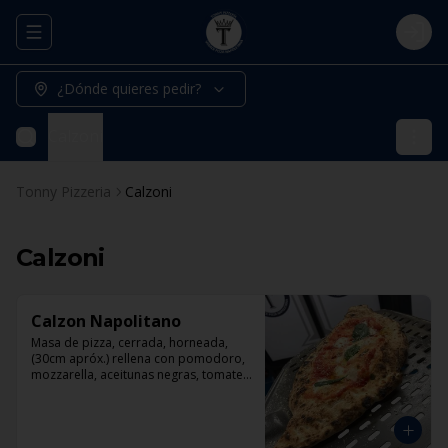
Abrir menu de navegación
Logi
¿Dónde quieres pedir?
Calzoni
Tonny Pizzeria
Calzoni
Calzoni
Calzon Napolitano
Masa de pizza, cerrada, horneada, 
(30cm apróx.) rellena con pomodoro, 
mozzarella, aceitunas negras, tomate, 
jamón artesanal y orégano.