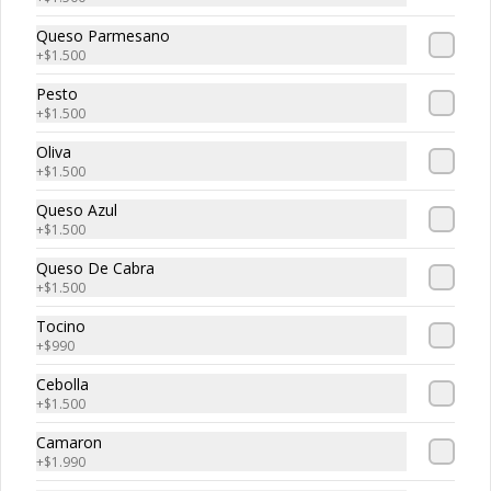
Masa de 32 cm. tamaño familiar, 
rellena con pomodoro, mozzarella, 
Queso Parmesano
pollo, pimentón verde y rojo, aceituna 
y orégano.
+
$1.500
Pesto
$10.990
+
$1.500
Oliva
+
$1.500
Queso Azul
+
$1.500
Queso De Cabra
+
$1.500
Tocino
+
$990
Conócenos
Cebolla
+
$1.500
Zona de Delivery
Camaron
+
$1.990
Términos y condiciones