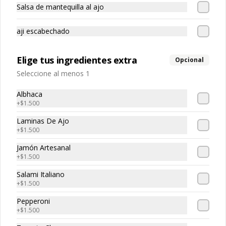
Salsa de mantequilla al ajo
rellena con pomodoro, mozzarella, 
pepperoni,orégano.
aji escabechado
$11.990
Elige tus ingredientes extra
Opcional
Seleccione al menos 1
Pican-Tonny
Masa de 32 cm. tamaño familiar, 
Albhaca
pomodoro, mozzarella, tomates, y ají 
+
$1.500
encurtido.
Laminas De Ajo
+
$1.500
$10.990
Jamón Artesanal
+
$1.500
Prosciutto
Salami Italiano
Masa de 32 cm. tamaño familiar 
+
$1.500
rellena con pomodoro, parmesano, 
láminas de prosciutto.
Pepperoni
+
$1.500
$11.990