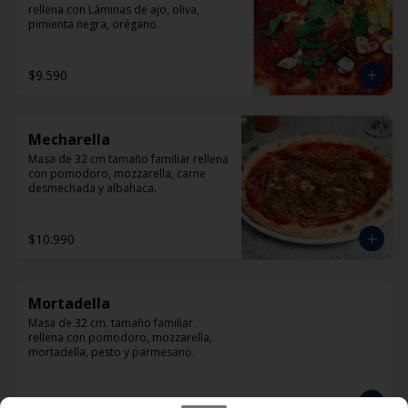
rellena con Láminas de ajo, oliva, 
pimienta negra, orégano.
$9.590
Mecharella
Masa de 32 cm tamaño familiar rellena 
con pomodoro, mozzarella, carne 
desmechada y albahaca.
$10.990
Mortadella
Masa de 32 cm. tamaño familiar 
rellena con pomodoro, mozzarella, 
mortadella, pesto y parmesano.
$11.990