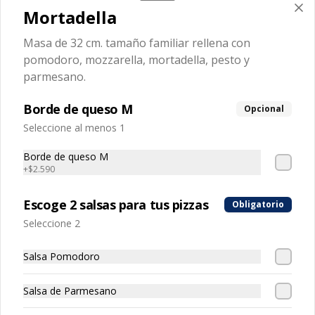
Mortadella
Masa de 32 cm. tamaño familiar rellena con
Napoletana
pomodoro, mozzarella, mortadella, pesto y
Masa de 32 cm. tamaño familiar, 
rellena con pomodoro, mozzarella, 
parmesano.
tomate, jamón artesanal, aceitunas 
negras y orégano.
Borde de queso M
Opcional
$10.990
Seleccione al menos 1
Borde de queso M
+
$2.590
Oscarini
Masa de 32 cm. tamaño familiar, 
rellena con pomodoro, mozzarella, 
Escoge 2 salsas para tus pizzas
Obligatorio
tocino, salsa bbq.
Seleccione 2
$11.990
Salsa Pomodoro
Salsa de Parmesano
Pepperoni
Masa de 32 cm. tamaño familiar, 