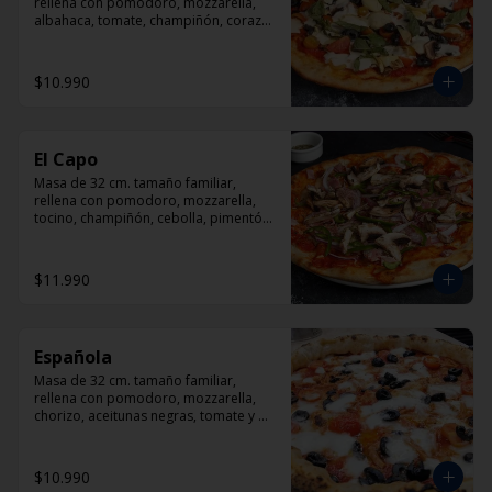
rellena con pomodoro, mozzarella, 
albahaca, tomate, champiñón, corazón 
de alcachofas y aceitunas negras.
$10.990
El Capo
Masa de 32 cm. tamaño familiar, 
rellena con pomodoro, mozzarella, 
tocino, champiñón, cebolla, pimentón, 
queso parmesano.
$11.990
Española
Masa de 32 cm. tamaño familiar, 
rellena con pomodoro, mozzarella, 
chorizo, aceitunas negras, tomate y 
orégano.
$10.990