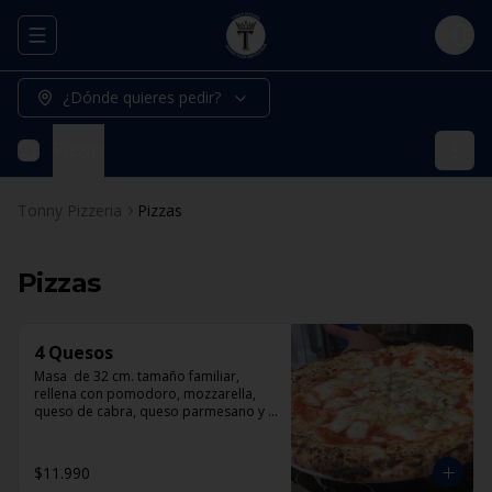
Abrir menu de navegación
Logi
¿Dónde quieres pedir?
Pizzas
Tonny Pizzeria
Pizzas
Pizzas
4 Quesos
Masa  de 32 cm. tamaño familiar, 
rellena con pomodoro, mozzarella, 
queso de cabra, queso parmesano y 
queso azul.
$11.990