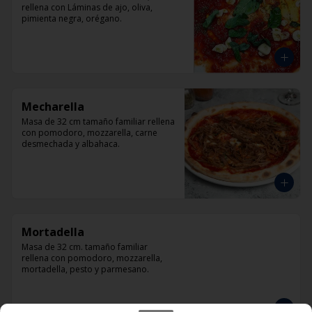
rellena con Láminas de ajo, oliva, 
pimienta negra, orégano.
Mecharella
Masa de 32 cm tamaño familiar rellena 
con pomodoro, mozzarella, carne 
desmechada y albahaca.
Mortadella
Masa de 32 cm. tamaño familiar 
rellena con pomodoro, mozzarella, 
mortadella, pesto y parmesano.