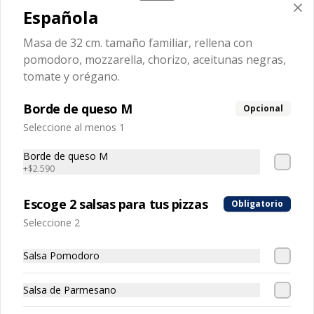
Española
Masa de 32 cm. tamaño familiar, rellena con
Napoletana
pomodoro, mozzarella, chorizo, aceitunas negras,
Masa de 32 cm. tamaño familiar, 
rellena con pomodoro, mozzarella, 
tomate y orégano.
tomate, jamón artesanal, aceitunas 
negras y orégano.
Borde de queso M
Opcional
Seleccione al menos 1
Borde de queso M
+
$2.590
Oscarini
Masa de 32 cm. tamaño familiar, 
rellena con pomodoro, mozzarella, 
Escoge 2 salsas para tus pizzas
Obligatorio
tocino, salsa bbq.
Seleccione 2
Salsa Pomodoro
Salsa de Parmesano
Pepperoni
Masa de 32 cm. tamaño familiar, 