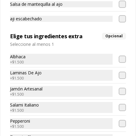
Salsa de mantequilla al ajo
rellena con pomodoro, mozzarella, 
pepperoni,orégano.
aji escabechado
Elige tus ingredientes extra
Opcional
Seleccione al menos 1
Pican-Tonny
Masa de 32 cm. tamaño familiar, 
Albhaca
pomodoro, mozzarella, tomates, y ají 
+
$1.500
encurtido.
Laminas De Ajo
+
$1.500
Jamón Artesanal
+
$1.500
Prosciutto
Salami Italiano
Masa de 32 cm. tamaño familiar 
+
$1.500
rellena con pomodoro, parmesano, 
láminas de prosciutto.
Pepperoni
+
$1.500