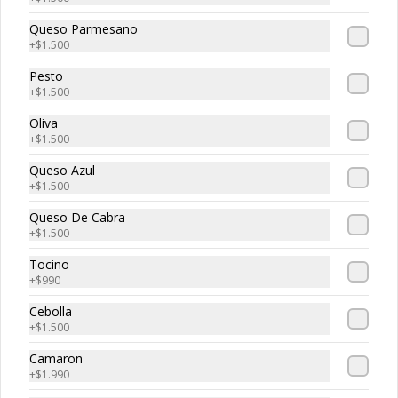
Masa de 32 cm. tamaño familiar, 
rellena con pomodoro, mozzarella, 
Queso Parmesano
pollo, pimentón verde y rojo, aceituna 
y orégano.
+
$1.500
Pesto
+
$1.500
Oliva
+
$1.500
Queso Azul
+
$1.500
Queso De Cabra
+
$1.500
Tocino
+
$990
Conócenos
Cebolla
+
$1.500
Zona de Delivery
Camaron
+
$1.990
Términos y condiciones