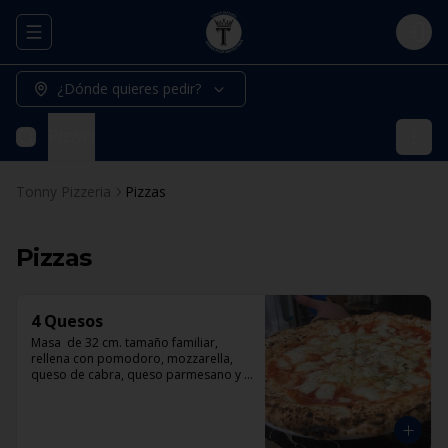
Abrir menu de navegación
Logi
¿Dónde quieres pedir?
Pizzas
Tonny Pizzeria
Pizzas
Pizzas
4 Quesos
Masa  de 32 cm. tamaño familiar, 
rellena con pomodoro, mozzarella, 
queso de cabra, queso parmesano y 
queso azul.