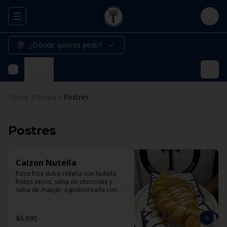
Abrir menu de navegación
Logi
¿Dónde quieres pedir?
Postres
Tonny Pizzeria
Postres
Postres
Calzon Nutella
Pizza frita dulce rellena con Nutella, 
frutos secos, salsa de chocolate y 
salsa de manjar, espolvoreada con 
azúcar flor y canela.
$6.990