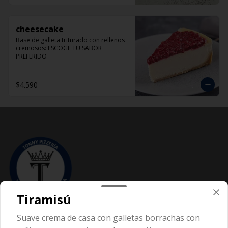
cheesecake
Base de galleta triturado con rellenos 
cremosos: ESCOGE TU SABOR 
PREFERIDO
$4.590
Tiramisú
Conócenos
Suave crema de casa con galletas borrachas con