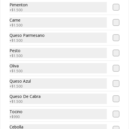
Pimenton
+
$1.500
Bolitas de Carne
Carne
Bolitas de Carne, 3 unidades de 
+
$1.500
bolitas de carne envueltan en suave 
masa de pizza frita, puedes escoger tu 
Queso Parmesano
salsa favotita!!
+
$1.500
Pesto
+
$1.500
Oliva
Caprese
+
$1.500
Mozzarella Fior, tomate, albahaca y 
pesto acompañado de tostadas.
Queso Azul
+
$1.500
Queso De Cabra
+
$1.500
Tocino
+
$990
Char-Q
Cebolla
Prosciutto, mortadella, tomates 