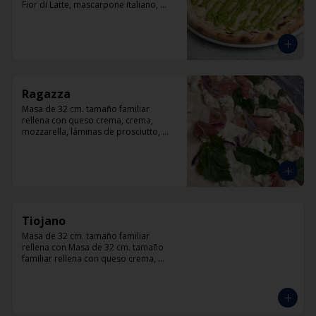
Fior di Latte, mascarpone italiano, 
queso cabra, queso azul, parmesano y 
pesto.
Ragazza
Masa de 32 cm. tamaño familiar 
rellena con queso crema, crema, 
mozzarella, láminas de prosciutto, 
cebolla, albahaca.
Tiojano
Masa de 32 cm. tamaño familiar 
rellena con Masa de 32 cm. tamaño 
familiar rellena con queso crema, 
crema, mozzarella, trocitos de tocino, 
chorizo, queso azul, cebolla.