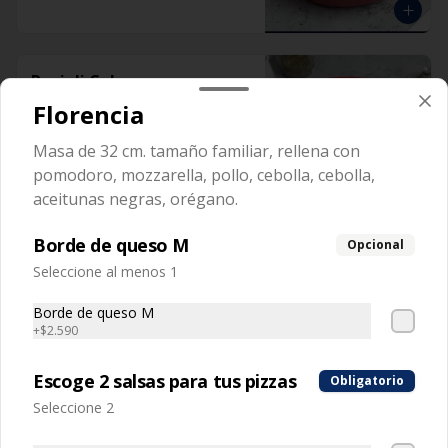
Ravioli Cabra
Pasta rellena con queso de cabra y 
Florencia
aceitunas
Masa de 32 cm. tamaño familiar, rellena con
pomodoro, mozzarella, pollo, cebolla, cebolla,
aceitunas negras, orégano.
Borde de queso M
Opcional
Ravioli Napolitano
Seleccione al menos 1
Masa rellena con tomate y mozzarella
Borde de queso M
+
$2.590
Escoge 2 salsas para tus pizzas
Obligatorio
Seleccione 2
Ravioli Pollo