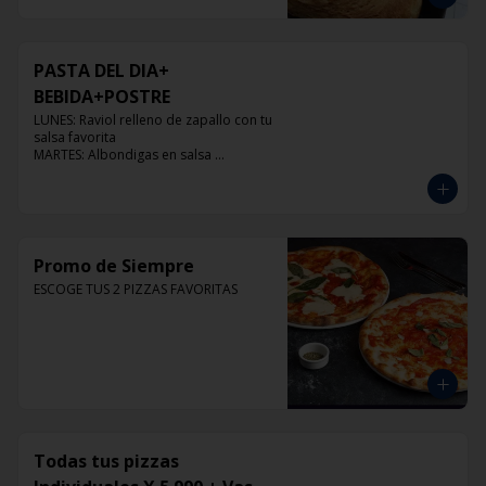
PASTA DEL DIA+
BEBIDA+POSTRE
LUNES: Raviol relleno de zapallo con tu 
salsa favorita

MARTES: Albondigas en salsa 
pomodoro

MIERCOLES: Raviol 4 quesos con tu 
salsa favorita

JUEVES: Raviol de pollo con tu salsa 
favorita

VIERNES: Raviol cabra con tu salsa 
Promo de Siempre
favorita
ESCOGE TUS 2 PIZZAS FAVORITAS
Todas tus pizzas