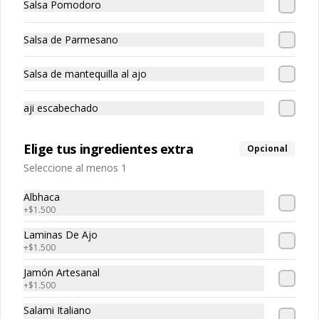
Salsa Pomodoro
Pasta rellena de pollo
Salsa de Parmesano
Salsa de mantequilla al ajo
aji escabechado
Raviolón De Jaiba
Pasta rellena con carne de jaiba
Elige tus ingredientes extra
Opcional
Seleccione al menos 1
Albhaca
+
$1.500
Laminas De Ajo
+
$1.500
Spaguetti
Pasta larga
Jamón Artesanal
+
$1.500
Salami Italiano