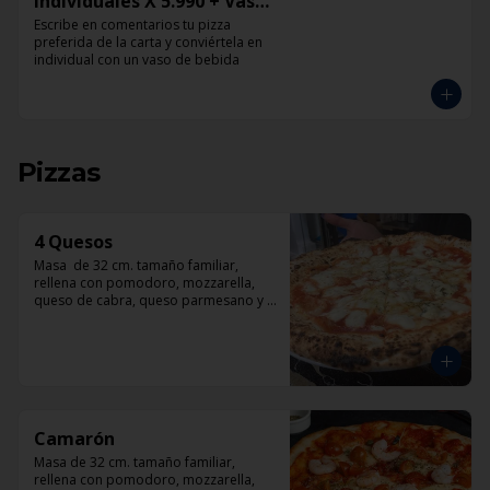
Individuales X 5.990 + Vaso
de Bebida Grande
Escribe en comentarios tu pizza 
preferida de la carta y conviértela en 
individual con un vaso de bebida
Pizzas
4 Quesos
Masa  de 32 cm. tamaño familiar, 
rellena con pomodoro, mozzarella, 
queso de cabra, queso parmesano y 
queso azul.
Camarón
Masa de 32 cm. tamaño familiar, 
rellena con pomodoro, mozzarella, 