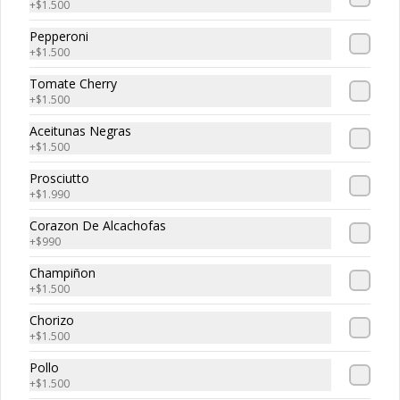
+
$1.500
Pepperoni
+
$1.500
Tripasta Familiar
Tomate Cherry
Tripasta Familiar

+
$1.500
-  Fetuccini boloñesa

Aceitunas Negras
-  Ñoki al pesto

+
$1.500
-  Penne rigatti alfredo
Prosciutto
+
$1.990
Corazon De Alcachofas
Tripasta de Tonny
+
$990
Tripasta de Tonny

Champiñon
-  Fetuccini boloñesa

+
$1.500
-  Ñoki al pesto

-  Penne rigatti alfredo
Chorizo
+
$1.500
Pollo
+
$1.500
Antipasto