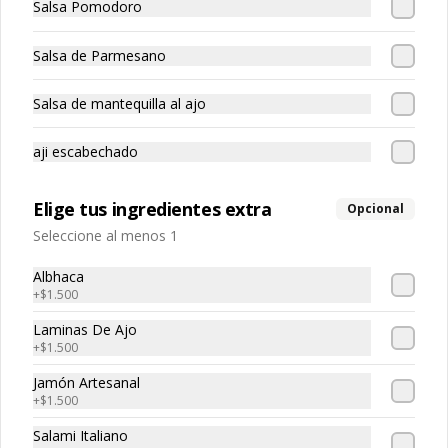
Salsa Pomodoro
Pasta rellena de pollo
Salsa de Parmesano
Salsa de mantequilla al ajo
aji escabechado
Raviolón De Jaiba
Pasta rellena con carne de jaiba
Elige tus ingredientes extra
Opcional
Seleccione al menos 1
Albhaca
+
$1.500
Laminas De Ajo
+
$1.500
Spaguetti
Pasta larga
Jamón Artesanal
+
$1.500
Salami Italiano