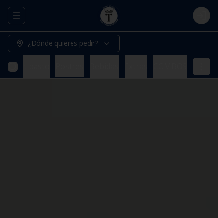
Abrir menu de navegación
Logi
¿Dónde quieres pedir?
tas
Antipasto
Postres
Bebidas
Extras
COMBOS