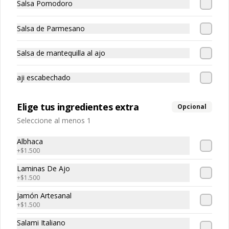
Salsa Pomodoro
Pasta rellena de pollo
Salsa de Parmesano
Salsa de mantequilla al ajo
aji escabechado
Raviolón De Jaiba
Pasta rellena con carne de jaiba
Elige tus ingredientes extra
Opcional
Seleccione al menos 1
Albhaca
+
$1.500
Laminas De Ajo
+
$1.500
Spaguetti
Pasta larga
Jamón Artesanal
+
$1.500
Salami Italiano