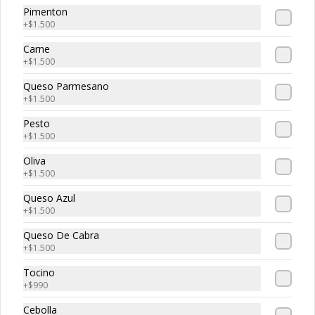
Pimenton
+
$1.500
Bolitas de Carne
Carne
Bolitas de Carne, 3 unidades de 
+
$1.500
bolitas de carne envueltan en suave 
masa de pizza frita, puedes escoger tu 
Queso Parmesano
salsa favotita!!
+
$1.500
Pesto
+
$1.500
Oliva
Caprese
+
$1.500
Mozzarella Fior, tomate, albahaca y 
pesto acompañado de tostadas.
Queso Azul
+
$1.500
Queso De Cabra
+
$1.500
Tocino
+
$990
Char-Q
Cebolla
Prosciutto, mortadella, tomates 