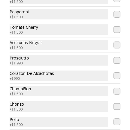
+
$1.500
Pepperoni
+
$1.500
Tripasta Familiar
Tomate Cherry
Tripasta Familiar

+
$1.500
-  Fetuccini boloñesa

Aceitunas Negras
-  Ñoki al pesto

+
$1.500
-  Penne rigatti alfredo
Prosciutto
+
$1.990
Corazon De Alcachofas
Tripasta de Tonny
+
$990
Tripasta de Tonny

Champiñon
-  Fetuccini boloñesa

+
$1.500
-  Ñoki al pesto

-  Penne rigatti alfredo
Chorizo
+
$1.500
Pollo
+
$1.500
Antipasto