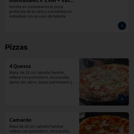
Individuales X 5.990 + Vaso
de Bebida Grande
Escribe en comentarios tu pizza 
preferida de la carta y conviértela en 
individual con un vaso de bebida
Pizzas
4 Quesos
Masa  de 32 cm. tamaño familiar, 
rellena con pomodoro, mozzarella, 
queso de cabra, queso parmesano y 
queso azul.
Camarón
Masa de 32 cm. tamaño familiar, 
rellena con pomodoro, mozzarella, 