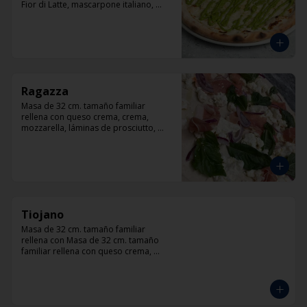
Fior di Latte, mascarpone italiano, 
queso cabra, queso azul, parmesano y 
pesto.
Ragazza
Masa de 32 cm. tamaño familiar 
rellena con queso crema, crema, 
mozzarella, láminas de prosciutto, 
cebolla, albahaca.
Tiojano
Masa de 32 cm. tamaño familiar 
rellena con Masa de 32 cm. tamaño 
familiar rellena con queso crema, 
crema, mozzarella, trocitos de tocino, 
chorizo, queso azul, cebolla.