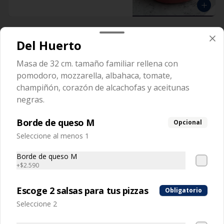
Ravioli Cabra
Del Huerto
Pasta rellena con queso de cabra y 
aceitunas
Masa de 32 cm. tamaño familiar rellena con
pomodoro, mozzarella, albahaca, tomate,
champiñón, corazón de alcachofas y aceitunas
negras.
Borde de queso M
Opcional
Ravioli Napolitano
Seleccione al menos 1
Masa rellena con tomate y mozzarella
Borde de queso M
+
$2.590
Escoge 2 salsas para tus pizzas
Obligatorio
Seleccione 2
Ravioli Pollo