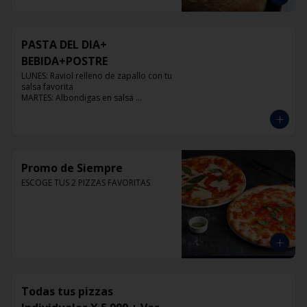
PASTA DEL DIA+
BEBIDA+POSTRE
LUNES: Raviol relleno de zapallo con tu 
salsa favorita

MARTES: Albondigas en salsa 
pomodoro

MIERCOLES: Raviol 4 quesos con tu 
salsa favorita

JUEVES: Raviol de pollo con tu salsa 
favorita

VIERNES: Raviol cabra con tu salsa 
Promo de Siempre
favorita
ESCOGE TUS 2 PIZZAS FAVORITAS
Todas tus pizzas