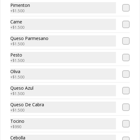
Pimenton
+
$1.500
Bolitas de Carne
Carne
Bolitas de Carne, 3 unidades de 
+
$1.500
bolitas de carne envueltan en suave 
masa de pizza frita, puedes escoger tu 
Queso Parmesano
salsa favotita!!
+
$1.500
Pesto
+
$1.500
Oliva
Caprese
+
$1.500
Mozzarella Fior, tomate, albahaca y 
pesto acompañado de tostadas.
Queso Azul
+
$1.500
Queso De Cabra
+
$1.500
Tocino
+
$990
Char-Q
Cebolla
Prosciutto, mortadella, tomates 