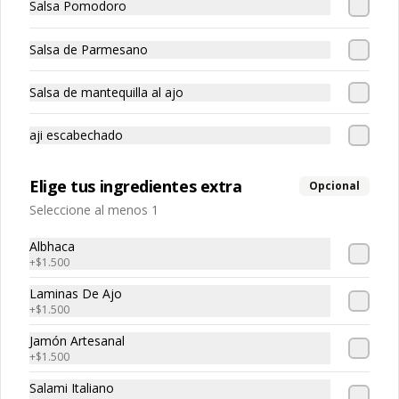
Salsa Pomodoro
Pasta rellena de pollo
Salsa de Parmesano
Salsa de mantequilla al ajo
aji escabechado
Raviolón De Jaiba
Pasta rellena con carne de jaiba
Elige tus ingredientes extra
Opcional
Seleccione al menos 1
Albhaca
+
$1.500
Laminas De Ajo
+
$1.500
Spaguetti
Pasta larga
Jamón Artesanal
+
$1.500
Salami Italiano