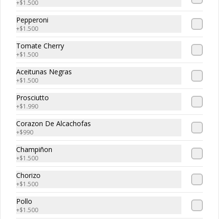
+
$1.500
Pepperoni
+
$1.500
Tripasta Familiar
Tomate Cherry
Tripasta Familiar

+
$1.500
-  Fetuccini boloñesa

Aceitunas Negras
-  Ñoki al pesto

+
$1.500
-  Penne rigatti alfredo
Prosciutto
+
$1.990
Corazon De Alcachofas
Tripasta de Tonny
+
$990
Tripasta de Tonny

Champiñon
-  Fetuccini boloñesa

+
$1.500
-  Ñoki al pesto

-  Penne rigatti alfredo
Chorizo
+
$1.500
Pollo
+
$1.500
Antipasto