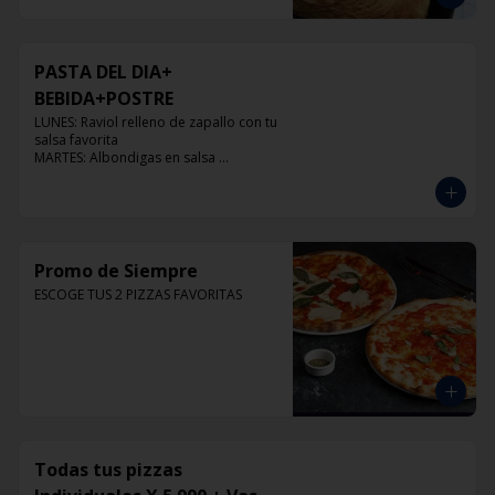
PASTA DEL DIA+
BEBIDA+POSTRE
LUNES: Raviol relleno de zapallo con tu 
salsa favorita

MARTES: Albondigas en salsa 
pomodoro

MIERCOLES: Raviol 4 quesos con tu 
salsa favorita

JUEVES: Raviol de pollo con tu salsa 
favorita

VIERNES: Raviol cabra con tu salsa 
Promo de Siempre
favorita
ESCOGE TUS 2 PIZZAS FAVORITAS
Todas tus pizzas