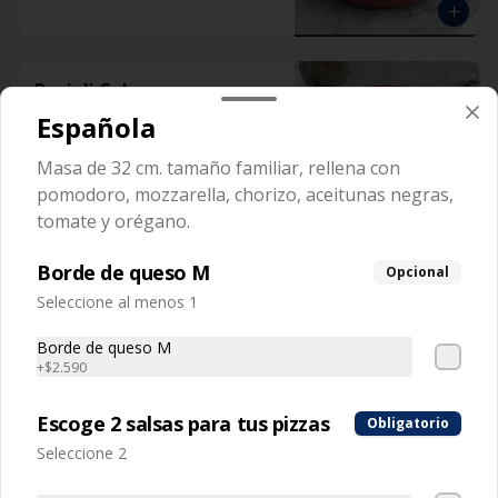
Ravioli Cabra
Pasta rellena con queso de cabra y 
Española
aceitunas
Masa de 32 cm. tamaño familiar, rellena con
pomodoro, mozzarella, chorizo, aceitunas negras,
tomate y orégano.
Borde de queso M
Opcional
Ravioli Napolitano
Seleccione al menos 1
Masa rellena con tomate y mozzarella
Borde de queso M
+
$2.590
Escoge 2 salsas para tus pizzas
Obligatorio
Seleccione 2
Ravioli Pollo