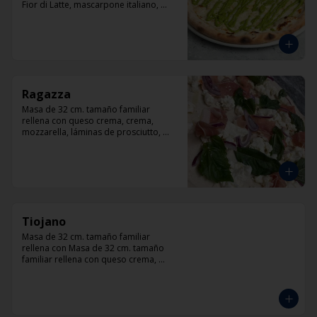
Fior di Latte, mascarpone italiano, 
queso cabra, queso azul, parmesano y 
pesto.
Ragazza
Masa de 32 cm. tamaño familiar 
rellena con queso crema, crema, 
mozzarella, láminas de prosciutto, 
cebolla, albahaca.
Tiojano
Masa de 32 cm. tamaño familiar 
rellena con Masa de 32 cm. tamaño 
familiar rellena con queso crema, 
crema, mozzarella, trocitos de tocino, 
chorizo, queso azul, cebolla.