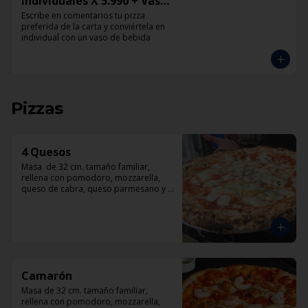
Individuales X 5.990 + Vaso
de Bebida Grande
Escribe en comentarios tu pizza 
preferida de la carta y conviértela en 
individual con un vaso de bebida
Pizzas
4 Quesos
Masa  de 32 cm. tamaño familiar, 
rellena con pomodoro, mozzarella, 
queso de cabra, queso parmesano y 
queso azul.
Camarón
Masa de 32 cm. tamaño familiar, 
rellena con pomodoro, mozzarella, 