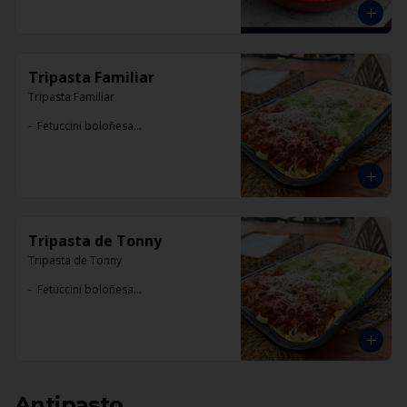
Tripasta Familiar
Tripasta Familiar

-  Fetuccini boloñesa

-  Ñoki al pesto

-  Penne rigatti alfredo
Tripasta de Tonny
Tripasta de Tonny

-  Fetuccini boloñesa

-  Ñoki al pesto

-  Penne rigatti alfredo
Antipasto