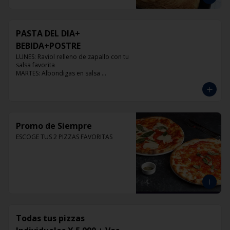
PASTA DEL DIA+
BEBIDA+POSTRE
LUNES: Raviol relleno de zapallo con tu 
salsa favorita

MARTES: Albondigas en salsa 
pomodoro

MIERCOLES: Raviol 4 quesos con tu 
salsa favorita

JUEVES: Raviol de pollo con tu salsa 
favorita

VIERNES: Raviol cabra con tu salsa 
Promo de Siempre
favorita
ESCOGE TUS 2 PIZZAS FAVORITAS
Todas tus pizzas