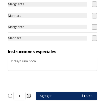
encurtidos y pesto acompañado de 
Margherita
tostadas.
Marinara
Margherita
Palitos
Marinara
Palitos de masa aderezados con 
mantequilla de parmesano, o ajo, o 
queso mozzarella
Instrucciones especiales
Postres
Calzon Nutella
Agregar
$12.990
Pizza frita dulce rellena con Nutella, 
frutos secos, salsa de chocolate y 