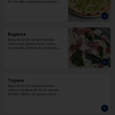
Fior di Latte, mascarpone italiano, 
queso cabra, queso azul, parmesano y 
pesto.
Ragazza
Masa de 32 cm. tamaño familiar 
rellena con queso crema, crema, 
mozzarella, láminas de prosciutto, 
cebolla, albahaca.
Tiojano
Masa de 32 cm. tamaño familiar 
rellena con Masa de 32 cm. tamaño 
familiar rellena con queso crema, 
crema, mozzarella, trocitos de tocino, 
chorizo, queso azul, cebolla.