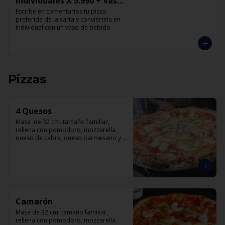
Individuales X 5.990 + Vaso
de Bebida Grande
Escribe en comentarios tu pizza 
preferida de la carta y conviértela en 
individual con un vaso de bebida
Pizzas
4 Quesos
Masa  de 32 cm. tamaño familiar, 
rellena con pomodoro, mozzarella, 
queso de cabra, queso parmesano y 
queso azul.
Camarón
Masa de 32 cm. tamaño familiar, 
rellena con pomodoro, mozzarella, 