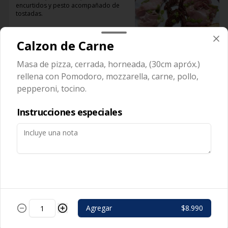
encurtidos y pesto acompañado de 
tostadas.
Calzon de Carne
Masa de pizza, cerrada, horneada, (30cm apróx.)
rellena con Pomodoro, mozzarella, carne, pollo,
Palitos
pepperoni, tocino.
Palitos de masa aderezados con 
mantequilla de parmesano, o ajo, o 
queso mozzarella
Instrucciones especiales
Postres
Calzon Nutella
Agregar
$8.990
Pizza frita dulce rellena con Nutella, 
frutos secos, salsa de chocolate y 