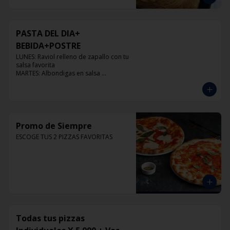
PASTA DEL DIA+
BEBIDA+POSTRE
LUNES: Raviol relleno de zapallo con tu 
salsa favorita

MARTES: Albondigas en salsa 
pomodoro

MIERCOLES: Raviol 4 quesos con tu 
salsa favorita

JUEVES: Raviol de pollo con tu salsa 
favorita

VIERNES: Raviol cabra con tu salsa 
Promo de Siempre
favorita
ESCOGE TUS 2 PIZZAS FAVORITAS
Todas tus pizzas