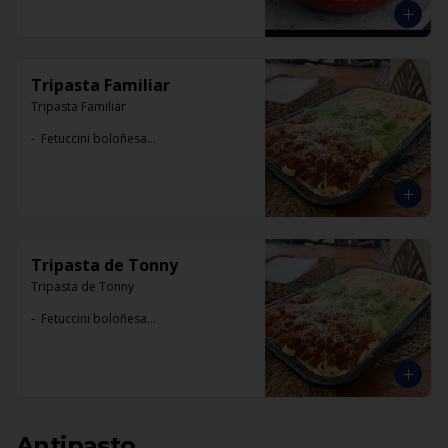
Tripasta Familiar
Tripasta Familiar

-  Fetuccini boloñesa

-  Ñoki al pesto

-  Penne rigatti alfredo
Tripasta de Tonny
Tripasta de Tonny

-  Fetuccini boloñesa

-  Ñoki al pesto

-  Penne rigatti alfredo
Antipasto