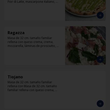
Fior di Latte, mascarpone italiano, 
queso cabra, queso azul, parmesano y 
pesto.
Ragazza
Masa de 32 cm. tamaño familiar 
rellena con queso crema, crema, 
mozzarella, láminas de prosciutto, 
cebolla, albahaca.
Tiojano
Masa de 32 cm. tamaño familiar 
rellena con Masa de 32 cm. tamaño 
familiar rellena con queso crema, 
crema, mozzarella, trocitos de tocino, 
chorizo, queso azul, cebolla.