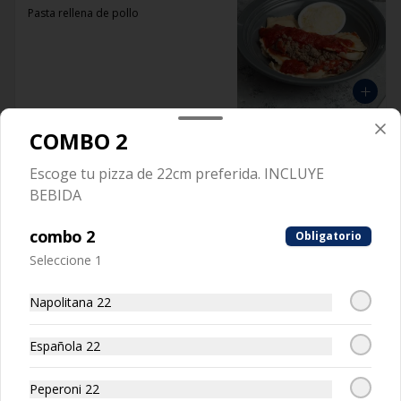
Pasta rellena de pollo
COMBO 2
Raviolón De Jaiba
Escoge tu pizza de 22cm preferida. INCLUYE
Pasta rellena con carne de jaiba
BEBIDA
combo 2
Obligatorio
Seleccione 1
Napolitana 22
Spaguetti
Pasta larga
Española 22
Peperoni 22