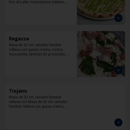
Fior di Latte, mascarpone italiano, 
queso cabra, queso azul, parmesano y 
pesto.
Ragazza
Masa de 32 cm. tamaño familiar 
rellena con queso crema, crema, 
mozzarella, láminas de prosciutto, 
cebolla, albahaca.
Tiojano
Masa de 32 cm. tamaño familiar 
rellena con Masa de 32 cm. tamaño 
familiar rellena con queso crema, 
crema, mozzarella, trocitos de tocino, 
chorizo, queso azul, cebolla.