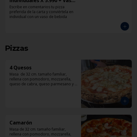
Individuales X 5.990 + Vaso
de Bebida Grande
Escribe en comentarios tu pizza 
preferida de la carta y conviértela en 
individual con un vaso de bebida
Pizzas
4 Quesos
Masa  de 32 cm. tamaño familiar, 
rellena con pomodoro, mozzarella, 
queso de cabra, queso parmesano y 
queso azul.
Camarón
Masa de 32 cm. tamaño familiar, 
rellena con pomodoro, mozzarella, 