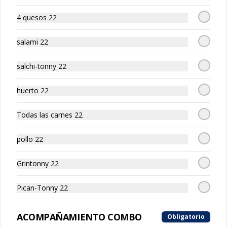
4 quesos 22
salami 22
Tripasta Familiar
Tripasta Familiar

salchi-tonny 22
-  Fetuccini boloñesa

-  Ñoki al pesto

-  Penne rigatti alfredo
huerto 22
Todas las carnes 22
Tripasta de Tonny
pollo 22
Tripasta de Tonny

-  Fetuccini boloñesa

Grintonny 22
-  Ñoki al pesto

-  Penne rigatti alfredo
Pican-Tonny 22
ACOMPAÑAMIENTO COMBO
Obligatorio
Antipasto