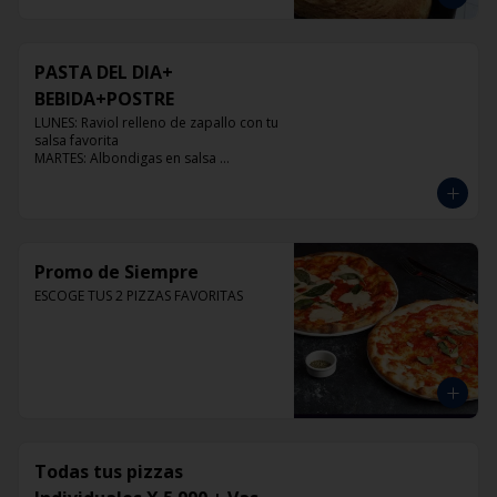
PASTA DEL DIA+
BEBIDA+POSTRE
LUNES: Raviol relleno de zapallo con tu 
salsa favorita

MARTES: Albondigas en salsa 
pomodoro

MIERCOLES: Raviol 4 quesos con tu 
salsa favorita

JUEVES: Raviol de pollo con tu salsa 
favorita

VIERNES: Raviol cabra con tu salsa 
Promo de Siempre
favorita
ESCOGE TUS 2 PIZZAS FAVORITAS
Todas tus pizzas