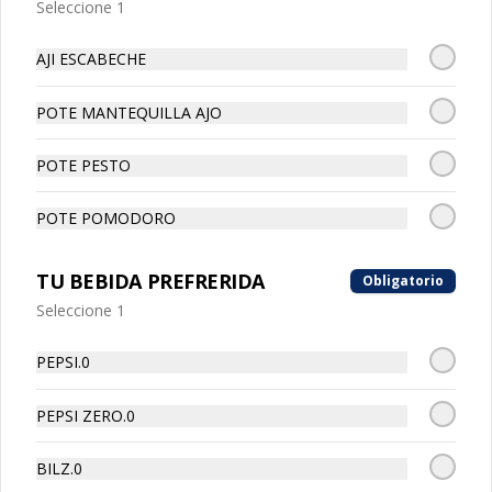
Seleccione 1
AJI ESCABECHE
Bolitas de Carne
Bolitas de Carne, 3 unidades de 
bolitas de carne envueltan en suave 
POTE MANTEQUILLA AJO
masa de pizza frita, puedes escoger tu 
salsa favotita!!
POTE PESTO
POTE POMODORO
Caprese
TU BEBIDA PREFRERIDA
Obligatorio
Mozzarella Fior, tomate, albahaca y 
pesto acompañado de tostadas.
Seleccione 1
PEPSI.0
PEPSI ZERO.0
Char-Q
BILZ.0
Prosciutto, mortadella, tomates 