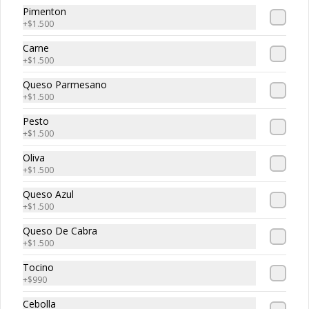
Pimenton
+
$1.500
Bolitas de Carne
Carne
Bolitas de Carne, 3 unidades de 
+
$1.500
bolitas de carne envueltan en suave 
masa de pizza frita, puedes escoger tu 
Queso Parmesano
salsa favotita!!
+
$1.500
Pesto
+
$1.500
Oliva
Caprese
+
$1.500
Mozzarella Fior, tomate, albahaca y 
pesto acompañado de tostadas.
Queso Azul
+
$1.500
Queso De Cabra
+
$1.500
Tocino
+
$990
Char-Q
Cebolla
Prosciutto, mortadella, tomates 