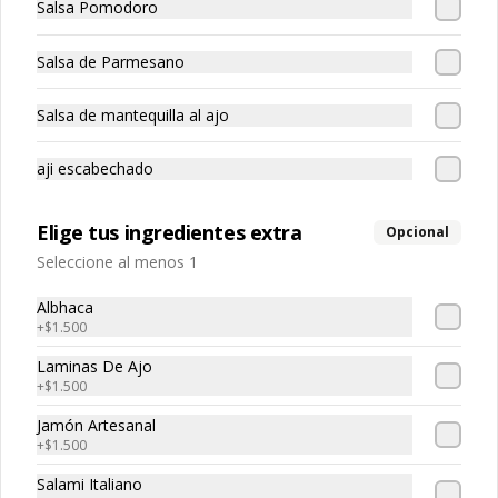
Salsa Pomodoro
Pasta rellena de pollo
Salsa de Parmesano
Salsa de mantequilla al ajo
aji escabechado
Raviolón De Jaiba
Pasta rellena con carne de jaiba
Elige tus ingredientes extra
Opcional
Seleccione al menos 1
Albhaca
+
$1.500
Laminas De Ajo
+
$1.500
Spaguetti
Pasta larga
Jamón Artesanal
+
$1.500
Salami Italiano