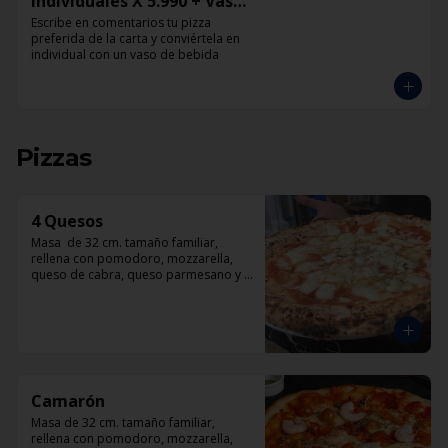
Individuales X 5.990 + Vaso
de Bebida Grande
Escribe en comentarios tu pizza 
preferida de la carta y conviértela en 
individual con un vaso de bebida
Pizzas
4 Quesos
Masa  de 32 cm. tamaño familiar, 
rellena con pomodoro, mozzarella, 
queso de cabra, queso parmesano y 
queso azul.
Camarón
Masa de 32 cm. tamaño familiar, 
rellena con pomodoro, mozzarella, 