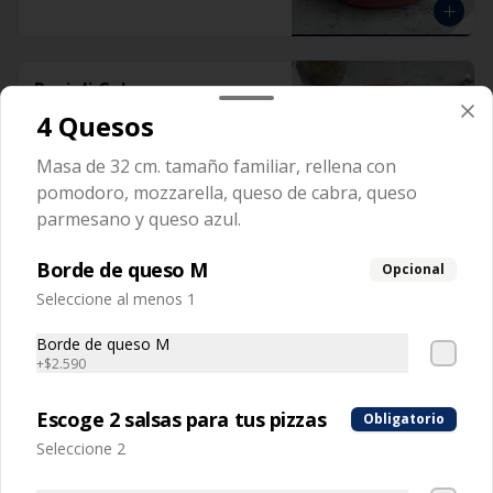
Ravioli Cabra
Pasta rellena con queso de cabra y 
4 Quesos
aceitunas
Masa de 32 cm. tamaño familiar, rellena con
pomodoro, mozzarella, queso de cabra, queso
parmesano y queso azul.
Borde de queso M
Opcional
Ravioli Napolitano
Seleccione al menos 1
Masa rellena con tomate y mozzarella
Borde de queso M
+
$2.590
Escoge 2 salsas para tus pizzas
Obligatorio
Seleccione 2
Ravioli Pollo