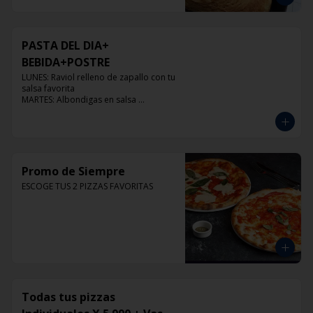
PASTA DEL DIA+
BEBIDA+POSTRE
LUNES: Raviol relleno de zapallo con tu 
salsa favorita

MARTES: Albondigas en salsa 
pomodoro

MIERCOLES: Raviol 4 quesos con tu 
salsa favorita

JUEVES: Raviol de pollo con tu salsa 
favorita

VIERNES: Raviol cabra con tu salsa 
Promo de Siempre
favorita
ESCOGE TUS 2 PIZZAS FAVORITAS
Todas tus pizzas