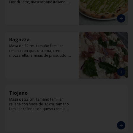
Fior di Latte, mascarpone italiano, 
queso cabra, queso azul, parmesano y 
pesto.
Ragazza
Masa de 32 cm. tamaño familiar 
rellena con queso crema, crema, 
mozzarella, láminas de prosciutto, 
cebolla, albahaca.
Tiojano
Masa de 32 cm. tamaño familiar 
rellena con Masa de 32 cm. tamaño 
familiar rellena con queso crema, 
crema, mozzarella, trocitos de tocino, 
chorizo, queso azul, cebolla.