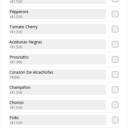
+
$1.500
Pepperoni
+
$1.500
Tripasta Familiar
Tomate Cherry
Tripasta Familiar

+
$1.500
-  Fetuccini boloñesa

Aceitunas Negras
-  Ñoki al pesto

+
$1.500
-  Penne rigatti alfredo
Prosciutto
+
$1.990
Corazon De Alcachofas
Tripasta de Tonny
+
$990
Tripasta de Tonny

Champiñon
-  Fetuccini boloñesa

+
$1.500
-  Ñoki al pesto

-  Penne rigatti alfredo
Chorizo
+
$1.500
Pollo
+
$1.500
Antipasto