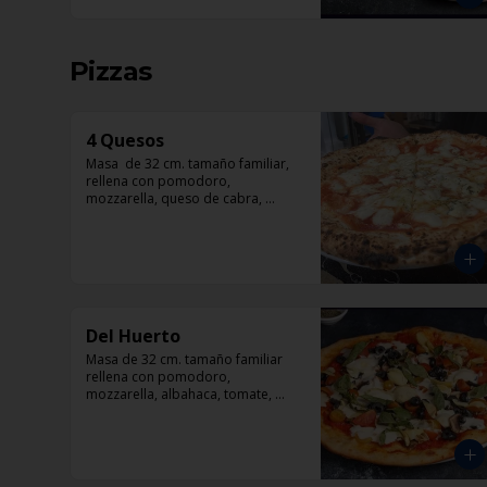
Pizzas
4 Quesos
Masa  de 32 cm. tamaño familiar, 
rellena con pomodoro, 
mozzarella, queso de cabra, 
queso parmesano y queso azul.
Del Huerto
Masa de 32 cm. tamaño familiar 
rellena con pomodoro, 
mozzarella, albahaca, tomate, 
champiñón, corazón de 
alcachofas y aceitunas negras.