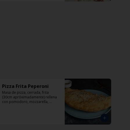
Pizza Frita Peperoni
Masa de pizza, cerrada, frita 
(30cm apróximadamente) rellena 
con pomodoro, mozzarella, 
peperoni y orégano