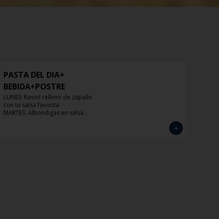
PASTA DEL DIA+
BEBIDA+POSTRE
LUNES: Raviol relleno de zapallo 
con tu salsa favorita

MARTES: Albondigas en salsa 
pomodoro

MIERCOLES: Raviol 4 quesos con tu 
salsa favorita

JUEVES: Raviol de pollo con tu salsa 
favorita

VIERNES: Raviol cabra con tu salsa 
favorita