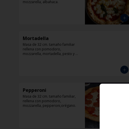
mozzarella, albahaca.
Mortadella
Masa de 32 cm. tamaño familiar 
rellena con pomodoro, 
mozzarella, mortadella, pesto y 
parmesano.
Pepperoni
Masa de 32 cm. tamaño familiar, 
rellena con pomodoro, 
mozzarella, pepperoni,orégano.