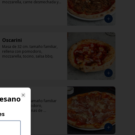
mozzarella, carne desmechada y 
albahaca.
Oscarini
Masa de 32 cm. tamaño familiar, 
rellena con pomodoro, 
mozzarella, tocino, salsa bbq.
Prosciutto
mesano
Close
Masa de 32 cm. tamaño familiar 
rellena con pomodoro, 
parmesano, láminas de 
es
prosciutto.