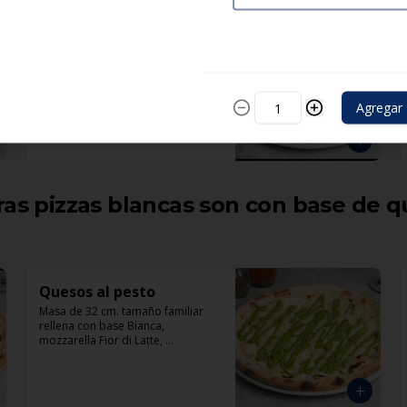
Salami
Masa de 32 cm. tamaño familiar, 
rellena con pomodoro, 
mozzarella, tomate, salami 
italiano, y pepperoni.
Agregar
s pizzas blancas son con base de q
Quesos al pesto
Masa de 32 cm. tamaño familiar 
rellena con base Bianca, 
mozzarella Fior di Latte, 
mascarpone italiano, queso cabra, 
queso azul, parmesano y pesto.