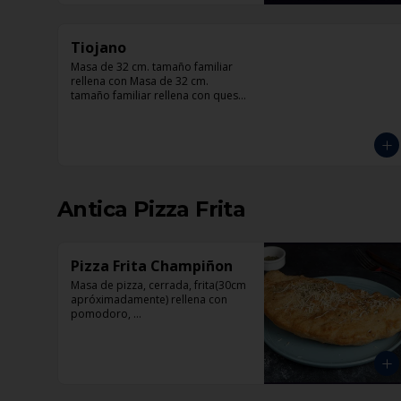
Tiojano
Masa de 32 cm. tamaño familiar 
rellena con Masa de 32 cm. 
tamaño familiar rellena con queso 
crema, crema, mozzarella, trocitos 
de tocino, chorizo, queso azul, 
cebolla.
Antica Pizza Frita
Pizza Frita Champiñon
Masa de pizza, cerrada, frita(30cm 
apróximadamente) rellena con 
pomodoro, 
mozzarella,champiñón y orégano