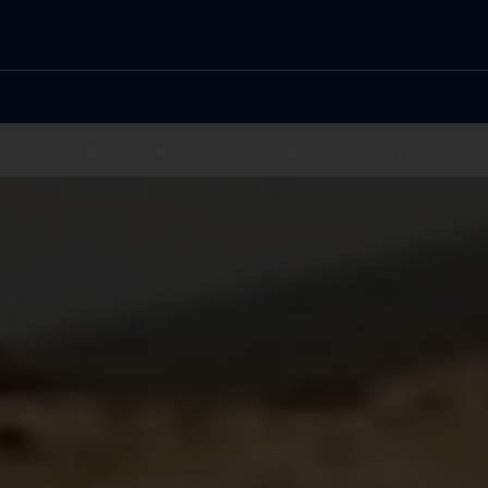
nuestras pizzas blancas son con base de queso crema, cre