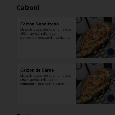
Calzoni
Calzon Napolitano
Masa de pizza, cerrada, horneada, 
(30cm apróx.) rellena con 
pomodoro, mozzarella, aceitunas 
negras, tomate, jamón artesanal y 
orégano.
Calzon de Carne
Masa de pizza, cerrada, horneada, 
(30cm apróx.) rellena con 
Pomodoro, mozzarella, carne, 
pollo, pepperoni, tocino.