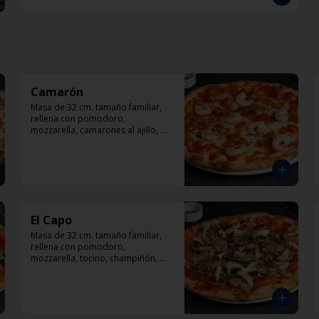
Camarón
Masa de 32 cm. tamaño familiar, 
rellena con pomodoro, 
mozzarella, camarones al ajillo, 
tomate, orégano.
El Capo
Masa de 32 cm. tamaño familiar, 
rellena con pomodoro, 
mozzarella, tocino, champiñón, 
cebolla, pimentón, queso 
parmesano.