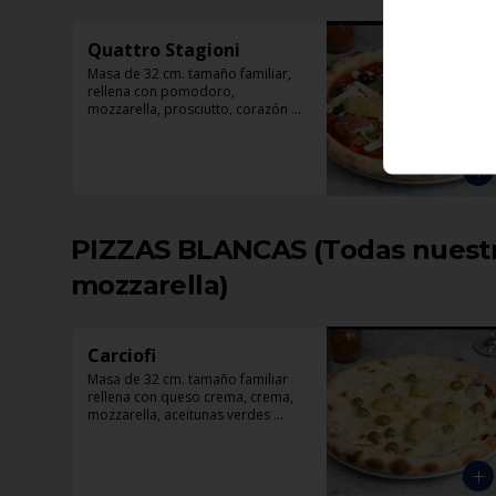
Quattro Stagioni
Masa de 32 cm. tamaño familiar, 
rellena con pomodoro, 
mozzarella, prosciutto, corazón 
de alcachofas, champiñón, 
aceitunas negra y albahaca
PIZZAS BLANCAS (Todas nuestra
mozzarella)
Carciofi
Masa de 32 cm. tamaño familiar 
rellena con queso crema, crema, 
mozzarella, aceitunas verdes 
rellenas con pimentón, corazones 
de alcachofas, parmesano.