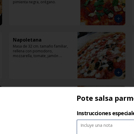
pimienta negra, orégano.
Napoletana
Masa de 32 cm. tamaño familiar, 
rellena con pomodoro, 
mozzarella, tomate, jamón 
artesanal, aceitunas negras y 
orégano.
Pican-Tonny
Pote salsa par
Masa de 32 cm. tamaño familiar, 
pomodoro, mozzarella, tomates, y 
ají encurtido.
Instrucciones especial