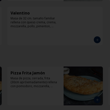
Valentino
Masa de 32 cm. tamaño familiar 
rellena con queso crema, crema, 
mozzarella, pollo, pimenton, 
cebolla, champiñones y pesto
Pizza Frita Jamón
Masa de pizza, cerrada, frita 
(30cm apróximadamente) rellena 
con pomodoro, mozzarella, 
jamón y orégano.